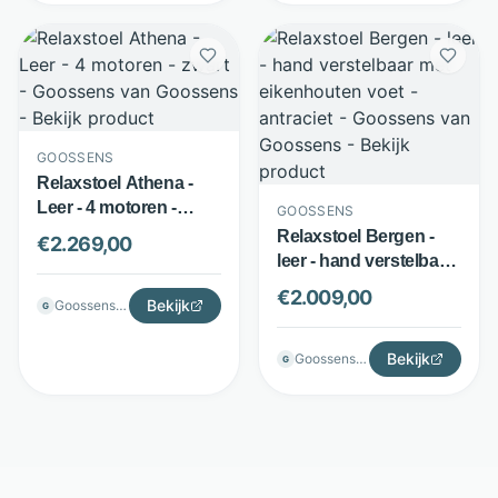
GOOSSENS
Relaxstoel Athena -
Leer - 4 motoren -
GOOSSENS
zwart - Goossens
Relaxstoel Bergen -
€
2.269,00
leer - hand verstelbaar
met eikenhouten voet -
€
2.009,00
Bekijk
Goossenswonen
G
antraciet - Goossens
Bekijk
Goossenswonen
G