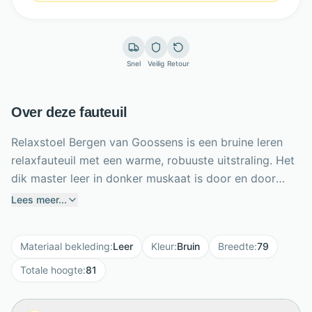
Snel
Veilig
Retour
Over deze fauteuil
Relaxstoel Bergen van Goossens is een bruine leren
relaxfauteuil met een warme, robuuste uitstraling. Het
dik master leer in donker muskaat is door en door
geverfd en voorzien van een beschermende laklaag
Lees meer...
tegen zonlicht, vocht en dagelijks gebruik. Dankzij de
elektrische relaxfunctie met 2 onafhankelijke motoren
Materiaal bekleding
:
Leer
Kleur
:
Bruin
Breedte
:
79
verstel je rugleuning en voetensteun apart. De handige
accu maakt draadloos bedienen mogelijk, zonder
Totale hoogte
:
81
vaste plek bij een stopcontact. Met afmetingen van 79
x 117 x 81 cm biedt Bergen een stevige, diepe zit.