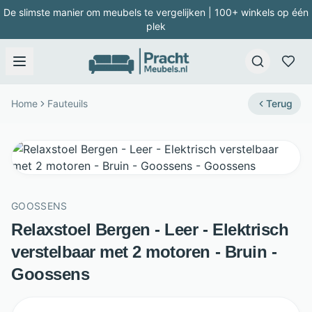
De slimste manier om meubels te vergelijken | 100+ winkels op één
plek
Home
Fauteuils
Terug
GOOSSENS
Relaxstoel Bergen - Leer - Elektrisch
verstelbaar met 2 motoren - Bruin -
Goossens