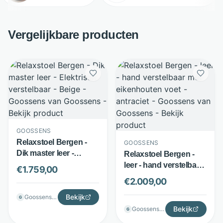
Vergelijkbare producten
GOOSSENS
Relaxstoel Bergen -
GOOSSENS
Dik master leer -
Relaxstoel Bergen -
Elektrisch verstelbaar -
leer - hand verstelbaar
€
1.759,00
Beige - Goossens
met eikenhouten voet -
€
2.009,00
antraciet - Goossens
Bekijk
Goossenswonen
G
Bekijk
Goossenswonen
G