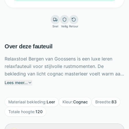
Snel
Veilig
Retour
Over deze fauteuil
Relaxstoel Bergen van Goossens is een luxe leren
relaxfauteuil voor stijlvolle rustmomenten. De
bekleding van licht cognac masterleer voelt warm aan
en is door de beschermende laklaag beter bestand
Lees meer...
tegen zonlicht, vuil en vocht. De stevige, diepe zit met
luxafoam vulling en nosagvering biedt langdurig
Materiaal bekleding
:
Leer
Kleur
:
Cognac
Breedte
:
83
comfort en ondersteuning. Met de handverstelbare
relaxfunctie bepaal je eenvoudig je favoriete
Totale hoogte
:
120
zithouding. De houten schijfvoet in wit geolied eiken
geeft deze cognac relaxstoel een robuuste, natuurlijke