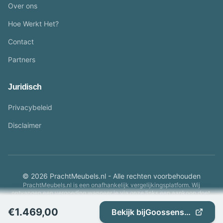
Over ons
Hoe Werkt Het?
Contact
Partners
Juridisch
Privacybeleid
Disclaimer
© 2026 PrachtMeubels.nl - Alle rechten voorbehouden
PrachtMeubels.nl is een onafhankelijk vergelijkingsplatform. Wij
ontvangen een vergoeding wanneer je via onze links een aankoop doet.
€
1.469,00
Bekijk bij
Goossenswonen