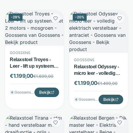
-
29
%
-
20
%
GOOSSENS
Relaxstoel Troyes -
GOOSSENS
Leer - lift up systeem
Relaxstoel Odyssey -
met 2 motors -
micro leer - volledig
€
1.199,00
€
1.699,00
mosgroen - Goossens
elektrisch verstelbaar -
€
1.199,00
€
1.499,00
antraciet - Goossens
Bekijk
Goossenswonen
G
Bekijk
Goossenswonen
G