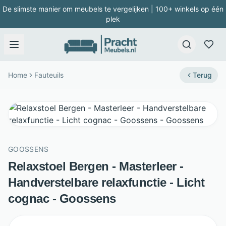
De slimste manier om meubels te vergelijken | 100+ winkels op één
plek
Home
Fauteuils
Terug
GOOSSENS
Relaxstoel Bergen - Masterleer -
Handverstelbare relaxfunctie - Licht
cognac - Goossens