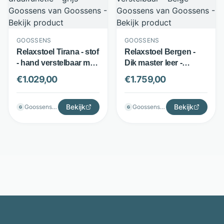
GOOSSENS
GOOSSENS
Relaxstoel Tirana - stof
Relaxstoel Bergen -
- hand verstelbaar met
Dik master leer -
draaifunctie - grijs -
Elektrisch verstelbaar -
€
1.029,00
€
1.759,00
Goossens
Beige - Goossens
Bekijk
Bekijk
Goossenswonen
Goossenswonen
G
G