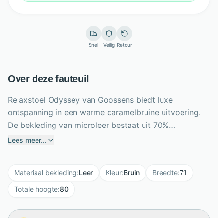
Snel
Veilig
Retour
Over deze fauteuil
Relaxstoel Odyssey van Goossens biedt luxe
ontspanning in een warme caramelbruine uitvoering.
De bekleding van microleer bestaat uit 70%
gerecycled leer en 30% polyesterstof, waardoor de
Lees meer...
fauteuil duurzaam, sterk en geschikt voor intensief
gebruik is. Dankzij de elektrische 3-motor techniek
Materiaal bekleding
:
Leer
Kleur
:
Bruin
Breedte
:
71
verstel je rugleuning, voetensteun en hoofdsteun
afzonderlijk naar jouw ideale relaxpositie. De accu
Totale hoogte
:
80
zorgt voor draadloos gebruiksgemak, zonder
zichtbare stroomkabel. Polyether vulling en