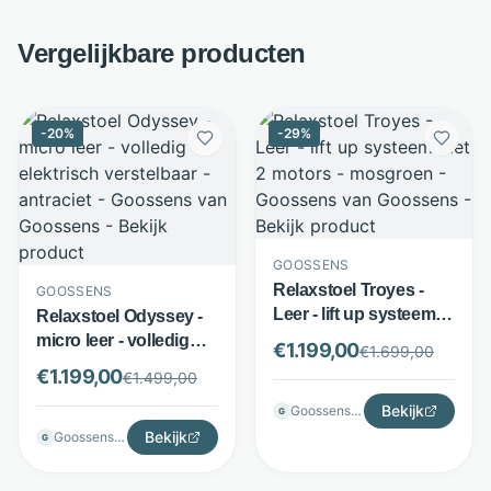
Vergelijkbare producten
-
20
%
-
29
%
GOOSSENS
Relaxstoel Troyes -
GOOSSENS
Leer - lift up systeem
Relaxstoel Odyssey -
met 2 motors -
micro leer - volledig
€
1.199,00
€
1.699,00
mosgroen - Goossens
elektrisch verstelbaar -
€
1.199,00
€
1.499,00
antraciet - Goossens
Bekijk
Goossenswonen
G
Bekijk
Goossenswonen
G