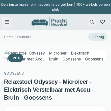
De slimste manier om meubels te vergelijken | 100+ winkels op één
plek
Home
Fauteuils
Terug
-
20
%
GOOSSENS
Relaxstoel Odyssey - Microleer -
Elektrisch Verstelbaar met Accu -
Bruin - Goossens