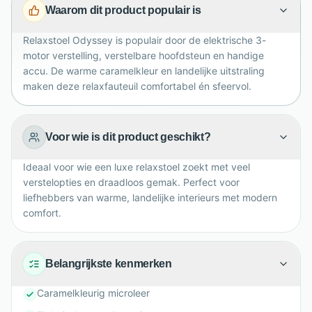
Waarom dit product populair is
nosagvering geven een zachte, comfortabele zit. De
zwarte metalen vijfteensvoet biedt stabiliteit en een
Relaxstoel Odyssey is populair door de elektrische 3-
modern accent. Met 80 cm hoogte, 71 cm breedte en
motor verstelling, verstelbare hoofdsteun en handige
114 cm diepte past Odyssey ook in compactere
accu. De warme caramelkleur en landelijke uitstraling
woonruimtes.
maken deze relaxfauteuil comfortabel én sfeervol.
Voor wie is dit product geschikt?
Ideaal voor wie een luxe relaxstoel zoekt met veel
verstelopties en draadloos gemak. Perfect voor
liefhebbers van warme, landelijke interieurs met modern
comfort.
Belangrijkste kenmerken
Caramelkleurig microleer