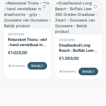
GOOSSENS
Relaxstoel Tirana - stof
GOOSSENS
- hand verstelbaar met
Draaifauteuil Long
draaifunctie - grijs -
Beach - Buffalo Leer -
€
1.029,00
Goossens
360 Graden Draaibaar -
€
1.569,00
Zwart - Goossens
Bekijk
Goossenswonen
G
Bekijk
Goossenswonen
G