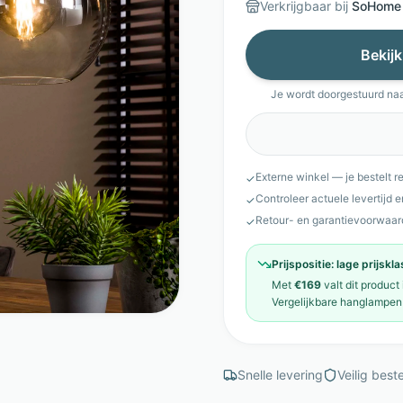
Verkrijgbaar bij
SoHome
Bekijk
Je wordt doorgestuurd na
Externe winkel — je bestelt r
✓
Controleer actuele levertijd 
✓
Retour- en garantievoorwaar
✓
Prijspositie:
lage prijskl
Met
€169
valt dit product
Vergelijkbare
hanglampen
Snelle levering
Veilig beste