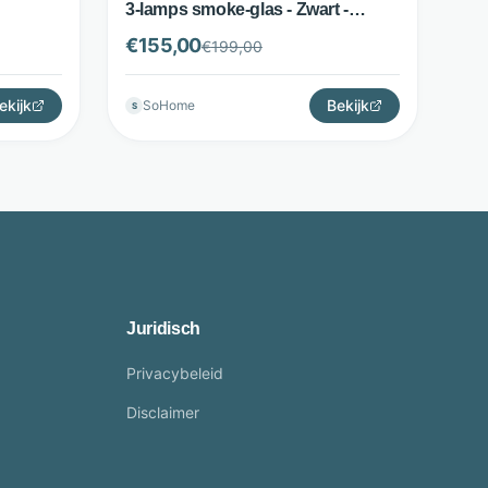
3-lamps smoke-glas - Zwart -
LifestyleFurn
€
155,00
€
199,00
ekijk
Bekijk
SoHome
S
Juridisch
Privacybeleid
Disclaimer