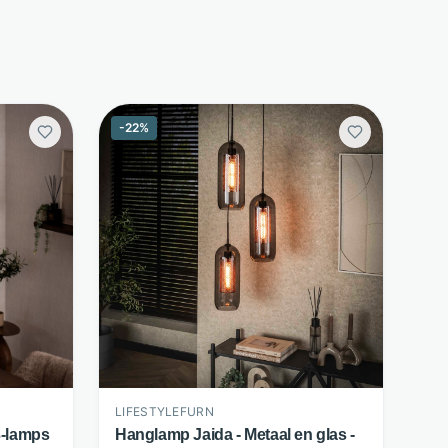
-
22
%
LIFESTYLEFURN
3-lamps
Hanglamp Jaida - Metaal en glas -