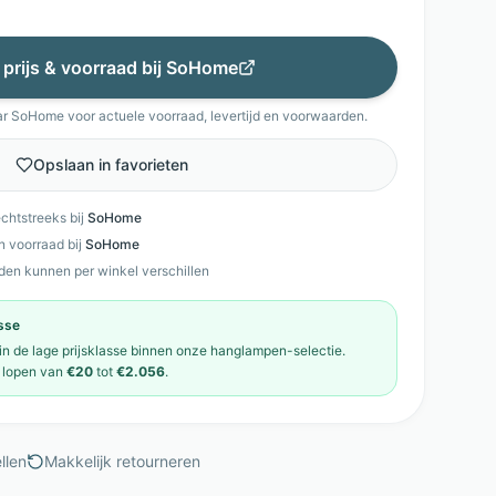
 prijs & voorraad bij
SoHome
ar
SoHome
voor actuele voorraad, levertijd en voorwaarden.
Opslaan in favorieten
echtstreeks bij
SoHome
en voorraad bij
SoHome
den kunnen per winkel verschillen
asse
 in de
lage prijsklasse
binnen onze
hanglampen
-selectie.
lopen van
€20
tot
€2.056
.
llen
Makkelijk retourneren