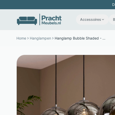
D
Accessoires
Home
Hanglampen
Hanglamp Bubble Shaded - Rookglas en metaal - 3 verstelbare bollen - Oud zilver - LifestyleFurn