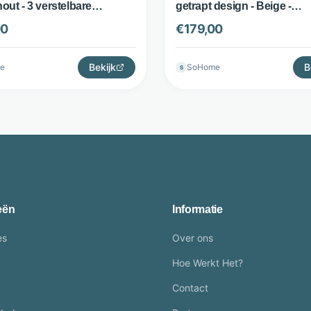
ut - 3 verstelbare
getrapt design - Beige -
appen - naturel -
LifestyleFurn
00
€
179,00
leFurn
Bekijk
B
e
SoHome
S
eën
Informatie
es
Over ons
Hoe Werkt Het?
Contact