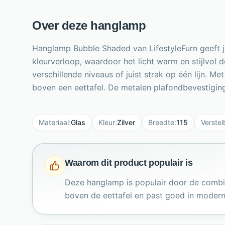
Over deze hanglamp
Hanglamp Bubble Shaded van LifestyleFurn geeft je
kleurverloop, waardoor het licht warm en stijlvol 
verschillende niveaus of juist strak op één lijn.
boven een eettafel. De metalen plafondbevestiging
Materiaal
:
Glas
Kleur
:
Zilver
Breedte
:
115
Verste
Waarom dit product populair is
Deze hanglamp is populair door de combina
boven de eettafel en past goed in moderne,