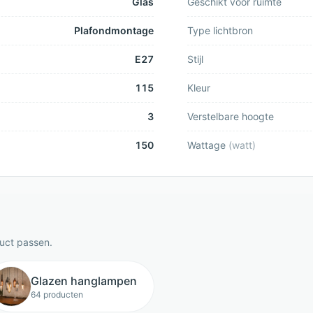
Glas
Geschikt voor ruimte
Plafondmontage
Type lichtbron
E27
Stijl
115
Kleur
3
Verstelbare hoogte
150
Wattage
(
watt
)
duct passen.
Glazen hanglampen
64 producten