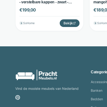
- verstelbare kappen - zwart -
mangoho
LifestyleFurn
lampenk
€
199,00
€
189,
Lifesty
Bekijk
SoHome
SoHom
S
S
Categori
Accessoir
Vind de mooiste meubels van Nederland
Banken
Bedden