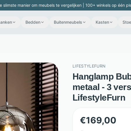
e slimste manier om meubels te vergelijken | 100+ winkels op één pl
Banken
Bedden
Buitenmeubels
Kasten
Stoe
LIFESTYLEFURN
Hanglamp Bubb
metaal - 3 vers
LifestyleFurn
€
169,00