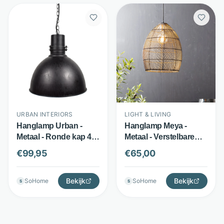
URBAN INTERIORS
LIGHT & LIVING
Hanglamp Urban -
Hanglamp Meya -
Metaal - Ronde kap 40
Metaal - Verstelbare
cm - Zwart - Urban
Hanglamp 30cm -
€
99,95
€
65,00
Interiors
Zwart - Light & Living
Bekijk
Bekijk
SoHome
SoHome
S
S