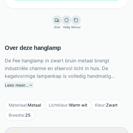
Snel
Veilig
Retour
Over deze hanglamp
De Fee hanglamp in zwart bruin metaal brengt
industriële charme en sfeervol licht in huis. De
kegelvormige lampenkap is volledig handmatig
geperforeerd, waardoor iedere lamp een uniek
Lees meer...
karakter heeft. Dankzij de kleine openingen wordt het
licht subtiel doorgelaten en ontstaat een warm, semi-
Materiaal
:
Metaal
Lichtkleur
:
Warm wit
Kleur
:
Zwart
transparant lichteffect. Met een hoogte van 150 cm en
een diameter van 25 cm is deze hanglamp ideaal
Breedte
:
25
boven een bar, dressoir of in de hal. De lamp heeft een
E27-fitting en wordt zonder lichtbron geleverd. Een