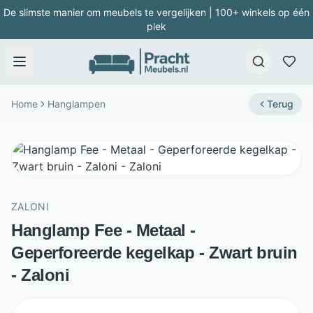
De slimste manier om meubels te vergelijken | 100+ winkels op één
plek
Home
Hanglampen
Terug
ZALONI
Hanglamp Fee - Metaal -
Geperforeerde kegelkap - Zwart bruin
- Zaloni