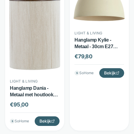
LIGHT & LIVING
Hanglamp Kylie -
Metaal - 30cm E27
fitting - Crème - Light &
€
79,80
Living
Bekijk
SoHome
S
LIGHT & LIVING
Hanglamp Dania -
Metaal met houtlook
en touw - Ø28 cm -
€
95,00
Donkerbruin - Light &
Living
Bekijk
SoHome
S