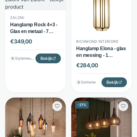
ZALONI
Hanglamp Rock 4+3 -
Glas en metaal - 7
lichtpunten - Zwart -
€
349,00
RICHMOND INTERIORS
Zaloni
Hanglamp Elona - glas
en messing - 1
Bekijk
Stylemeubels
S
lichtpunt - goud -
€
284,00
Richmond Interiors
Bekijk
SoHome
S
-
21
%