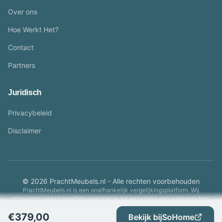
Over ons
Hoe Werkt Het?
Contact
Partners
Juridisch
Privacybeleid
Disclaimer
© 2026 PrachtMeubels.nl - Alle rechten voorbehouden
PrachtMeubels.nl is een onafhankelijk vergelijkingsplatform. Wij
ontvangen een vergoeding wanneer je via onze links een aankoop doet.
€
379,00
Bekijk bij
SoHome