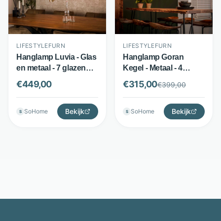
LIFESTYLEFURN
LIFESTYLEFURN
Hanglamp Luvia - Glas
Hanglamp Goran
en metaal - 7 glazen
Kegel - Metaal - 4
kappen - Zwart -
kegelvormige kappen -
€
449,00
€
315,00
€
399,00
LifestyleFurn
Zwart bruin -
LifestyleFurn
Bekijk
Bekijk
SoHome
SoHome
S
S