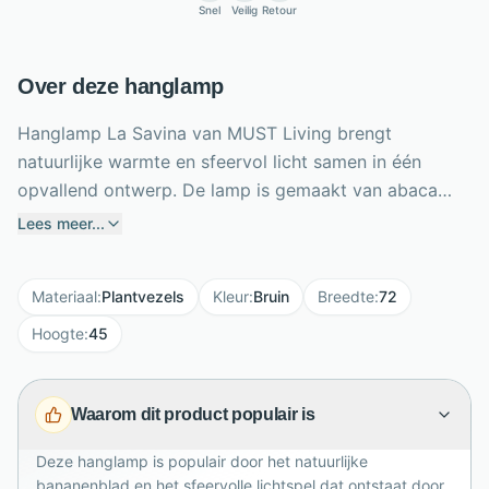
Snel
Veilig
Retour
Over deze hanglamp
Hanglamp La Savina van MUST Living brengt
natuurlijke warmte en sfeervol licht samen in één
opvallend ontwerp. De lamp is gemaakt van abaca
bananenblad, een organisch materiaal met een
Lees meer...
luchtige en ambachtelijke uitstraling. Het bananenblad
is verwerkt in een mooi patroon, waardoor het licht
Materiaal
:
Plantvezels
Kleur
:
Bruin
Breedte
:
72
subtiel door de kap valt en een decoratief lichtspel
ontstaat. Met een diameter van 72 cm en hoogte van
Hoogte
:
45
45 cm is La Savina een royale blikvanger boven de
eettafel, in de woonkamer of slaapkamer. De naturel
Waarom dit product populair is
kleur maakt de hanglamp makkelijk te combineren met
hout, linnen en rustige aardetinten.
Deze hanglamp is populair door het natuurlijke
bananenblad en het sfeervolle lichtspel dat ontstaat door