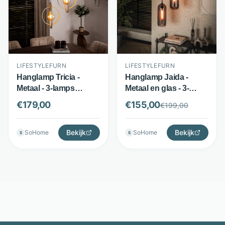
LIFESTYLEFURN
LIFESTYLEFURN
Hanglamp Tricia -
Hanglamp Jaida -
Metaal - 3-lamps
Metaal en glas - 3-
getrapt design - Beige
lamps smoke-glas -
€
179,00
€
155,00
€
199,00
- LifestyleFurn
Zwart - LifestyleFurn
Bekijk
Bekijk
SoHome
SoHome
S
S