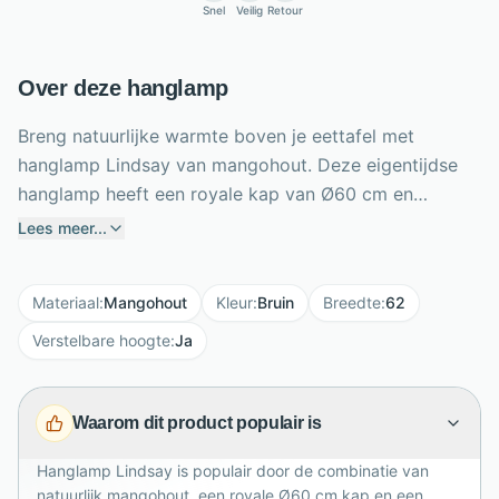
Snel
Veilig
Retour
Over deze hanglamp
Breng natuurlijke warmte boven je eettafel met
hanglamp Lindsay van mangohout. Deze eigentijdse
hanglamp heeft een royale kap van Ø60 cm en
combineert massief mango naturel met stoer staal. De
Lees meer...
kap hangt aan een ketting aan de plafondplaat, wat
zorgt voor stevigheid en een robuust accent. Dankzij
Materiaal
:
Mangohout
Kleur
:
Bruin
Breedte
:
62
de verstelbare hoogte tot 150 cm stem je de lamp
eenvoudig af op je eethoek, woonkamer of keuken.
Verstelbare hoogte
:
Ja
Met één lichtpunt, een maximaal wattage van 40 watt
en een lichtopbrengst van 250-500 lumen creëert
Waarom dit product populair is
Lindsay sfeervolle verlichting met een warme,
natuurlijke uitstraling. Een stijlvol statement voor elk
Hanglamp Lindsay is populair door de combinatie van
interieur.
natuurlijk mangohout, een royale Ø60 cm kap en een