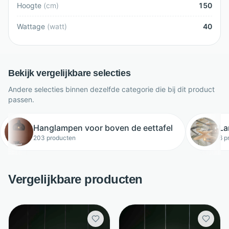
Hoogte
(
cm
)
150
Wattage
(
watt
)
40
Bekijk vergelijkbare selecties
Andere selecties binnen dezelfde categorie die bij dit product
passen.
Hanglampen voor boven de eettafel
La
203 producten
6 p
Vergelijkbare producten