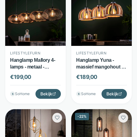
LIFESTYLEFURN
LIFESTYLEFURN
Hanglamp Mallory 4-
Hanglamp Yuna -
lamps - metaal -
massief mangohout - 3
verstelbare kappen -
verstelbare
€
199,00
€
189,00
zwart - LifestyleFurn
lampenkappen -
naturel - LifestyleFurn
Bekijk
Bekijk
SoHome
SoHome
S
S
-
22
%