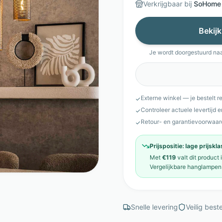
Verkrijgbaar bij
SoHome
Bekijk
Je wordt doorgestuurd na
Externe winkel — je bestelt r
✓
Controleer actuele levertijd 
✓
Retour- en garantievoorwaar
✓
Prijspositie:
lage prijskl
Met
€119
valt dit product 
Vergelijkbare
hanglampen
Snelle levering
Veilig beste