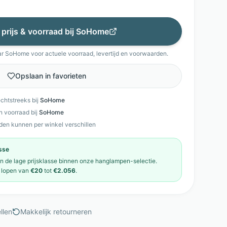
 prijs & voorraad bij
SoHome
ar
SoHome
voor actuele voorraad, levertijd en voorwaarden.
Opslaan in favorieten
echtstreeks bij
SoHome
en voorraad bij
SoHome
den kunnen per winkel verschillen
asse
in de
lage prijsklasse
binnen onze
hanglampen
-selectie.
lopen van
€20
tot
€2.056
.
llen
Makkelijk retourneren