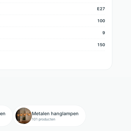
E27
100
9
150
pen
Metalen hanglampen
101 producten