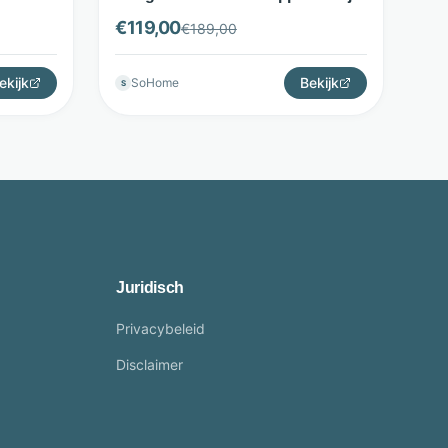
- LifestyleFurn
€
119,00
€
189,00
ekijk
Bekijk
SoHome
S
Juridisch
Privacybeleid
Disclaimer