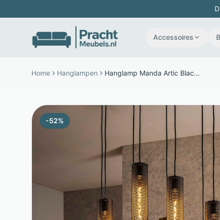
D
Accessoires
Home
Hanglampen
Hanglamp Manda Artic Black - Metaal - 9 verstelbare lichtpunten - Zwart - LifestyleFurn
-
52
%