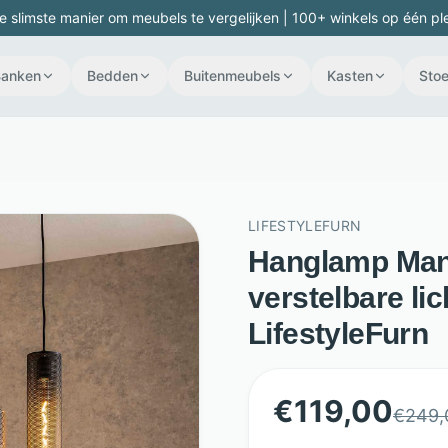
e slimste manier om meubels te vergelijken | 100+ winkels op één pl
Banken
Bedden
Buitenmeubels
Kasten
Stoe
LIFESTYLEFURN
Hanglamp Manda
verstelbare lic
LifestyleFurn
€
119,00
€
249,