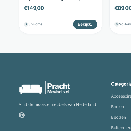
zwart nikkel - LifestyleFurn
Lifesty
€
149,00
€
89,0
Bekijk
SoHome
SoHom
S
S
Categori
Accessoir
Vind de mooiste meubels van Nederland
Banken
Bedden
Buitenmeu