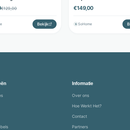
leFurn
LifestyleFurn
0
€
149,00
€
129,00
Bekijk
B
e
SoHome
S
eën
Informatie
es
Over ons
Hoe Werkt Het?
Contact
bels
Partners