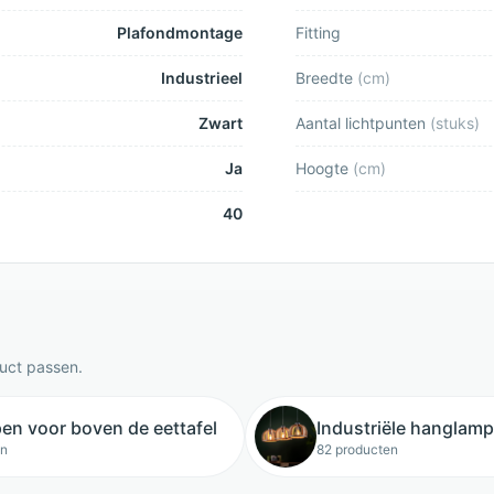
Plafondmontage
Fitting
Industrieel
Breedte
(
cm
)
Zwart
Aantal lichtpunten
(
stuks
)
Ja
Hoogte
(
cm
)
40
duct passen.
n voor boven de eettafel
Industriële hanglam
en
82 producten