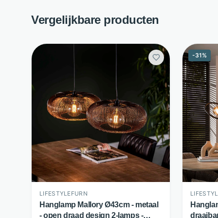
Vergelijkbare producten
-
31
%
LIFESTYLEFURN
LIFESTY
Hanglamp Mallory Ø43cm - metaal
Hanglam
- open draad design 2-lamps -
draaibar