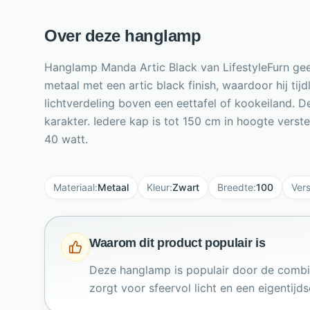
Over deze hanglamp
Hanglamp Manda Artic Black van LifestyleFurn geeft
metaal met een artic black finish, waardoor hij t
lichtverdeling boven een eettafel of kookeiland. D
karakter. Iedere kap is tot 150 cm in hoogte verst
40 watt.
Materiaal
:
Metaal
Kleur
:
Zwart
Breedte
:
100
Ver
Waarom dit product populair is
Deze hanglamp is populair door de combin
zorgt voor sfeervol licht en een eigentijds