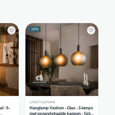
-
37
%
LIFESTYLEFURN
l - 5-
Hanglamp Vashon - Glas - 3-lamps
met gezandstraalde kappen - Grijs