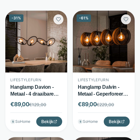
-
31
%
-
61
%
LIFESTYLEFURN
LIFESTYLEFURN
Hanglamp Davion -
Hanglamp Dalvin -
Metaal - 4 draaibare
Metaal - Geperforeerde
ringen - Zwart -
kappen 4-lichts - Zwart
€
89,00
€
89,00
€
129,00
€
229,00
LifestyleFurn
- LifestyleFurn
Bekijk
Bekijk
SoHome
SoHome
S
S