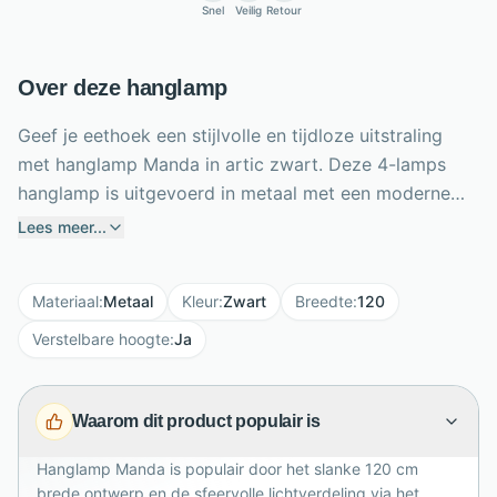
Snel
Veilig
Retour
Over deze hanglamp
Geef je eethoek een stijlvolle en tijdloze uitstraling
met hanglamp Manda in artic zwart. Deze 4-lamps
hanglamp is uitgevoerd in metaal met een moderne
mesh structuur, waardoor het licht prachtig door de
Lees meer...
lamp wordt verdeeld. Met een breedte van 120 cm,
diepte van 10 cm en verstelbare hoogte tot 150 cm is
Materiaal
:
Metaal
Kleur
:
Zwart
Breedte
:
120
Manda ideaal boven een lange eettafel of kookeiland.
De vier E27-fittingen hebben elk een maximaal
Verstelbare hoogte
:
Ja
wattage van 40 watt en zorgen voor sfeervolle
verlichting. Dankzij het tweedelige ontwerp plaats je
Waarom dit product populair is
de lichtbronnen eenvoudig in de lamp, praktisch en
elegant tegelijk.
Hanglamp Manda is populair door het slanke 120 cm
brede ontwerp en de sfeervolle lichtverdeling via het