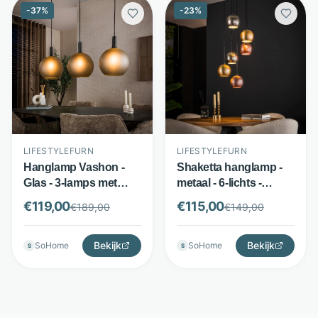
-
37
%
-
23
%
LIFESTYLEFURN
LIFESTYLEFURN
Hanglamp Vashon -
Shaketta hanglamp -
Glas - 3-lamps met
metaal - 6-lichts -
gezandstraalde
metaal mix -
€
119,00
€
115,00
€
189,00
€
149,00
kappen - Grijs -
LifestyleFurn
LifestyleFurn
Bekijk
Bekijk
SoHome
SoHome
S
S