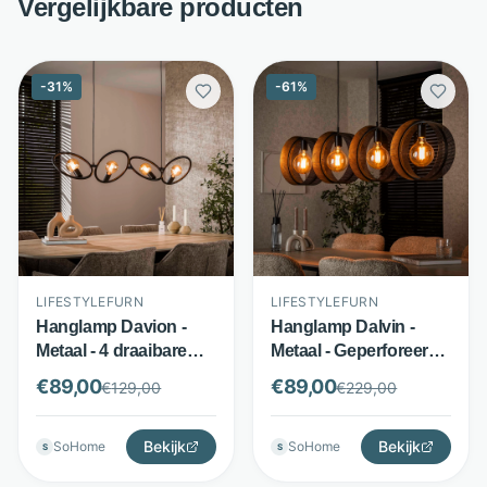
Vergelijkbare producten
-
31
%
-
61
%
LIFESTYLEFURN
LIFESTYLEFURN
Hanglamp Davion -
Hanglamp Dalvin -
Metaal - 4 draaibare
Metaal - Geperforeerde
ringen - Zwart -
kappen 4-lichts - Zwart
€
89,00
€
89,00
€
129,00
€
229,00
LifestyleFurn
- LifestyleFurn
Bekijk
Bekijk
SoHome
SoHome
S
S