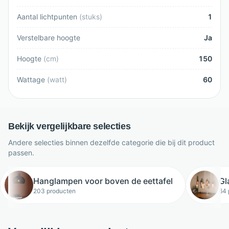
Aantal lichtpunten
(
stuks
)
1
Verstelbare hoogte
Ja
Hoogte
(
cm
)
150
Wattage
(
watt
)
60
Bekijk vergelijkbare selecties
Andere selecties binnen dezelfde categorie die bij dit product
passen.
Hanglampen voor boven de eettafel
Gl
203 producten
64 