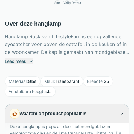
Snel
Veilig
Retour
Over deze hanglamp
Hanglamp Rock van LifestyleFurn is een opvallende
eyecatcher voor boven de eettafel, in de keuken of in
de woonkamer. De kap is gemaakt van mondgeblazen
verchroomd glas, waardoor de lamp een luxe,
Lees meer...
glanzende uitstraling krijgt. Dankzij de kleine opening
wordt de lichtbron via een subtiel frame in het
Materiaal
:
Glas
Kleur
:
Transparant
Breedte
:
25
armatuur geplaatst, wat het ontwerp extra bijzonder
maakt. Met een breedte en diepte van 25 cm en een
Verstelbare hoogte
:
Ja
verstelbare hoogte tot 150 cm pas je Rock eenvoudig
aan jouw ruimte aan. De E27 fitting is geschikt voor
Waarom dit product populair is
een lichtbron tot 60 watt en zorgt voor sfeervolle
verlichting.
Deze hanglamp is populair door het mondgeblazen
verchroomde glas en de luxe transparante uitstraling. De