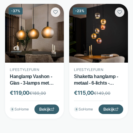
-
37
%
-
23
%
LIFESTYLEFURN
LIFESTYLEFURN
Hanglamp Vashon -
Shaketta hanglamp -
Glas - 3-lamps met
metaal - 6-lichts -
gezandstraalde
metaal mix -
€
119,00
€
115,00
€
189,00
€
149,00
kappen - Grijs -
LifestyleFurn
LifestyleFurn
Bekijk
Bekijk
SoHome
SoHome
S
S