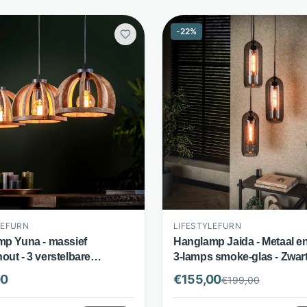
-
22
%
LEFURN
LIFESTYLEFURN
p Yuna - massief
Hanglamp Jaida - Metaal en
ut - 3 verstelbare
3-lamps smoke-glas - Zwart
appen - naturel -
LifestyleFurn
00
€
155,00
€
199,00
leFurn