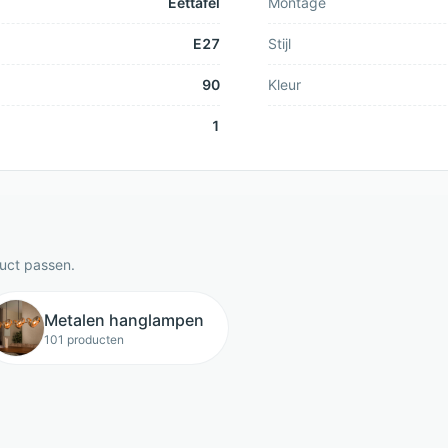
Eettafel
Montage
E27
Stijl
90
Kleur
1
duct passen.
Metalen hanglampen
101 producten