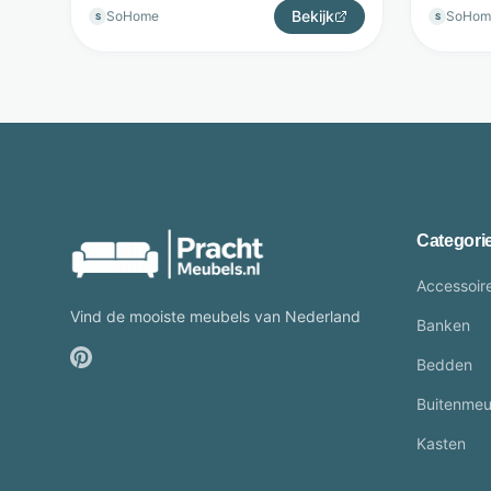
Bekijk
SoHome
SoHom
S
S
Categori
Accessoir
Vind de mooiste meubels van Nederland
Banken
Bedden
Buitenmeu
Kasten