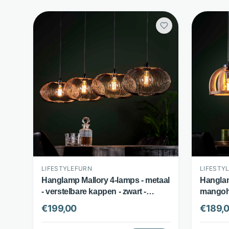
LIFESTYLEFURN
LIFESTY
Hanglamp Mallory 4-lamps - metaal
Hanglam
- verstelbare kappen - zwart -
mangoho
LifestyleFurn
lampenk
€
199,00
€
189,
Lifesty