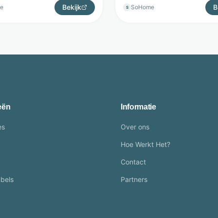
Bekijk
B
e
SoHome
S
eën
Informatie
es
Over ons
Hoe Werkt Het?
Contact
bels
Partners