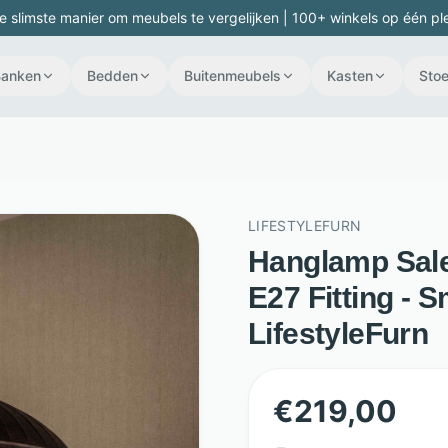
e slimste manier om meubels te vergelijken | 100+ winkels op één pl
Banken
Bedden
Buitenmeubels
Kasten
Stoe
LIFESTYLEFURN
Hanglamp Sale
E27 Fitting - 
LifestyleFurn
€
219,00