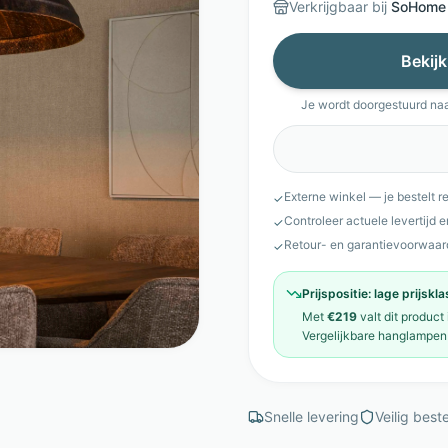
Verkrijgbaar bij
SoHome
Bekijk
Je wordt doorgestuurd na
Externe winkel — je bestelt r
✓
Controleer actuele levertijd 
✓
Retour- en garantievoorwaar
✓
Prijspositie:
lage prijskl
Met
€219
valt dit product
Vergelijkbare
hanglampen
Snelle levering
Veilig beste