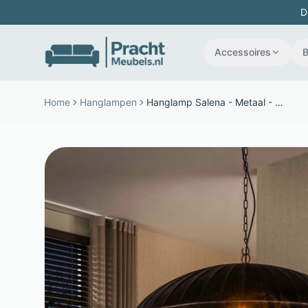
D
Accessoires
Home
Hanglampen
Hanglamp Salena - Metaal - Ø90 cm met E27 Fitting - Smoked Brown - LifestyleFurn