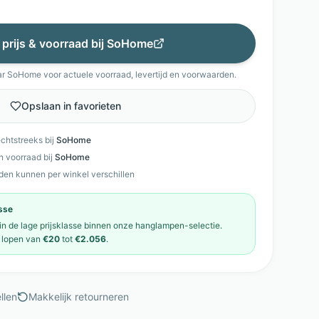
 prijs & voorraad bij
SoHome
ar
SoHome
voor actuele voorraad, levertijd en voorwaarden.
Opslaan in favorieten
echtstreeks bij
SoHome
en voorraad bij
SoHome
den kunnen per winkel verschillen
asse
 in de
lage prijsklasse
binnen onze
hanglampen
-selectie.
lopen van
€20
tot
€2.056
.
llen
Makkelijk retourneren