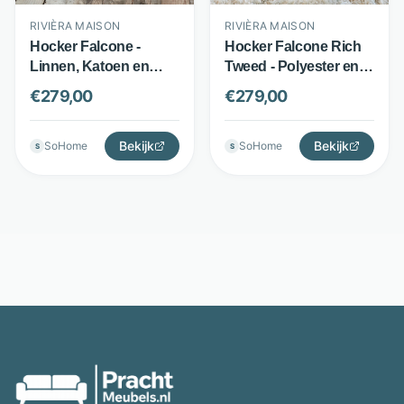
RIVIÈRA MAISON
RIVIÈRA MAISON
Hocker Falcone -
Hocker Falcone Rich
Linnen, Katoen en
Tweed - Polyester en
Viscose - Ronde
rubberhout - Ronde
€
279,00
€
279,00
Knoop en Stiksels -
hocker met
Beige - Rivièra Maison
knoopdetail - Wit -
Bekijk
Rivièra Maison
Bekijk
SoHome
SoHome
S
S