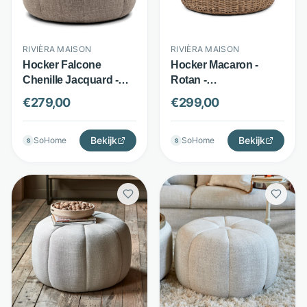
RIVIÈRA MAISON
RIVIÈRA MAISON
Hocker Falcone
Hocker Macaron -
Chenille Jacquard -
Rotan -
Polyester en
handgevlochten rond
€
279,00
€
299,00
rubberhout - Met
design - Bruin - Rivièra
ronde knoop en
Maison
verticale stiksels -
Bekijk
Bekijk
SoHome
SoHome
S
S
Bright Taupe - Rivièra
Maison