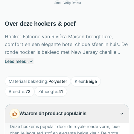
Snel
Veilig
Retour
Over deze hockers & poef
Hocker Falcone van Rivièra Maison brengt luxe,
comfort en een elegante hotel chique sfeer in huis. De
ronde hocker is bekleed met New Jersey chenille
jacquard in de frisse kleur Glossy Flax, een zachte
Lees meer...
beige tint die makkelijk combineert. Met een diameter
van 72 cm en hoogte van 41 cm is Falcone royaal
Materiaal bekleding
:
Polyester
Kleur
:
Beige
genoeg als voetenbank, extra zitplek of stijlvol accent
in de woonkamer of slaapkamer. De grote ronde
Breedte
:
72
Zithoogte
:
41
knoop en verticale stiksels geven de poef een
verfijnde, stoere uitstraling. Dankzij de combinatie van
Waarom dit product populair is
polyester en rubberhout voelt dit meubel stevig,
comfortabel en duurzaam aan voor dagelijks gebruik.
Deze hocker is populair door de royale ronde vorm, luxe
chenille jacquard stof en elegante beige kleur. De grote