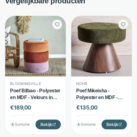
Vergelijkbare producten
BLOOMINGVILLE
NOHR
Poef Bilbao - Polyester
Poef Mikeisha -
en MDF - Velours in
Polyester en MDF -
Warme Tinten - Oranje
Ronde vorm 48 cm -
€
189,00
€
135,00
- Bloomingville
Groen - Nohr
Bekijk
Bekijk
SoHome
SoHome
S
S