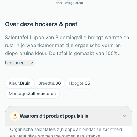
Snel
Veilig
Retour
Over deze hockers & poef
Salontafel Luppa van Bloomingville brengt warmte en
rust in je woonkamer met zijn organische vorm en
diepe bruine kleur. De tafel is gemaakt van 100%
rubberhout en heeft een glad, donkerbruin oppervlak
Lees meer...
dat mooi aansluit bij natuurlijke en moderne interieurs.
Met een lengte van 53 cm, breedte van 36 cm en
Kleur
:
Bruin
Breedte
:
36
Hoogte
:
35
hoogte van 35 cm is dit compacte meubel ideaal als
salontafel, bijzettafel of accenttafel naast de bank.
Montage
:
Zelf monteren
Het maximale draaggewicht van 20 kg maakt hem
praktisch voor koffiekopjes, boeken of decoratie. De
Waarom dit product populair is
poten monteer je eenvoudig zelf, waarna de tafel
direct sfeer toevoegt.
Organische salontafels zijn populair omdat ze zachtheid
en natuurlijke vormen toevoegen aan strakke