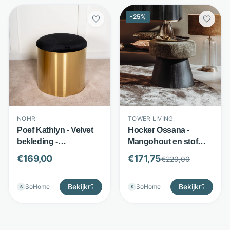
-
25
%
NOHR
TOWER LIVING
Poef Kathlyn - Velvet
Hocker Ossana -
bekleding -
Mangohout en stof
Cilindervormig met
Memphis - 50x50 cm -
€
169,00
€
171,75
€
229,00
metalen onderstel -
Groen - Tower Living
Goud - Nohr
Bekijk
Bekijk
SoHome
SoHome
S
S