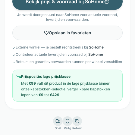
Bekijk prijs & voorraad bij
SoHome
Je wordt doorgestuurd naar
SoHome
voor actuele voorraad,
levertijd en voorwaarden.
Opslaan in favorieten
Externe winkel — je bestelt rechtstreeks bij
SoHome
✓
Controleer actuele levertijd en voorraad bij
SoHome
✓
Retour- en garantievoorwaarden kunnen per winkel verschillen
✓
Prijspositie:
lage prijsklasse
Met
€99
valt dit product in de
lage prijsklasse
binnen
onze
kapstokken
-selectie. Vergelijkbare
kapstokken
lopen van
€9
tot
€429
.
Snel
Veilig
Retour