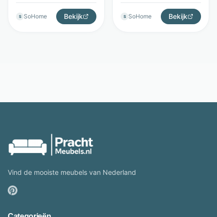
LifestyleFurn
LifestyleFurn
Bekijk
Bekijk
SoHome
SoHome
S
S
Vind de mooiste meubels van Nederland
Categorieën