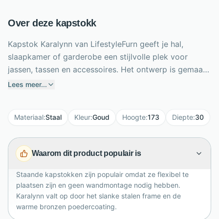
Over deze kapstokk
Kapstok Karalynn van LifestyleFurn geeft je hal,
slaapkamer of garderobe een stijlvolle plek voor
jassen, tassen en accessoires. Het ontwerp is gemaakt
van een stalen frame met bronzen poedercoating,
Lees meer...
waardoor de kapstok een warme metallic uitstraling
krijgt en tegelijk stevig oogt. Met een hoogte van 173
Materiaal
:
Staal
Kleur
:
Goud
Hoogte
:
173
Diepte
:
30
cm en diepte van 30 cm is Karalynn slank genoeg
voor kleinere ruimtes, maar praktisch in dagelijks
gebruik. De bronzen afwerking maakt hem minder
Waarom dit product populair is
hard dan zwart metaal en zorgt voor een elegante,
moderne touch. Ideaal om je entree opgeruimd,
Staande kapstokken zijn populair omdat ze flexibel te
sfeervol en uitnodigend te houden.
plaatsen zijn en geen wandmontage nodig hebben.
Karalynn valt op door het slanke stalen frame en de
warme bronzen poedercoating.