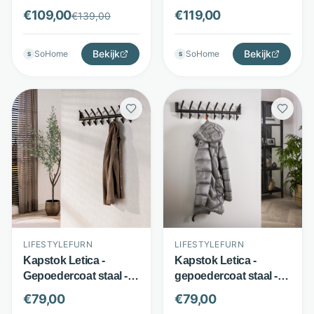
keramieklook en
keramiek look - 12
€
109,00
€
119,00
€
139,00
metaal - 20 haken en
haken met roede en
plank - 3D zwart bruin -
hoedenplank - bruin -
LifestyleFurn
Bekijk
LifestyleFurn
Bekijk
SoHome
SoHome
S
S
LIFESTYLEFURN
LIFESTYLEFURN
Kapstok Letica -
Kapstok Letica -
Gepoedercoat staal -
gepoedercoat staal -
Wandkapstok met 16
16 haken - mat
€
79,00
€
79,00
haken - Drift Brown -
donkergrijs -