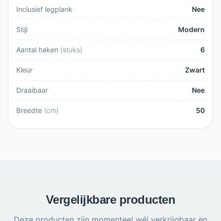
Inclusief legplank
Nee
Stijl
Modern
Aantal haken
(
stuks
)
6
Kleur
Zwart
Draaibaar
Nee
Breedte
(
cm
)
50
Vergelijkbare producten
Deze producten zijn momenteel wél verkrijgbaar en