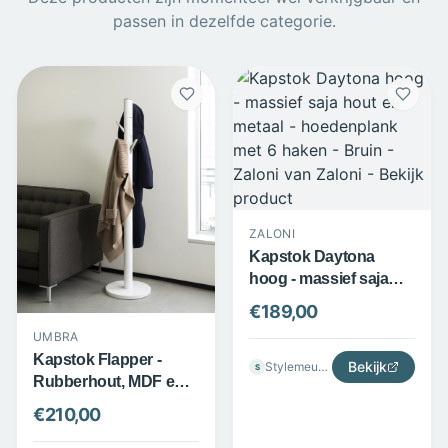
passen in dezelfde categorie.
ZALONI
Kapstok Daytona
hoog - massief saja
hout en metaal -
€
189,00
hoedenplank met 6
UMBRA
haken - Bruin - Zaloni
Kapstok Flapper -
Bekijk
Stylemeubels
S
Rubberhout, MDF en
aluminium - 9
€
210,00
inklapbare haken - Wit
- Umbra