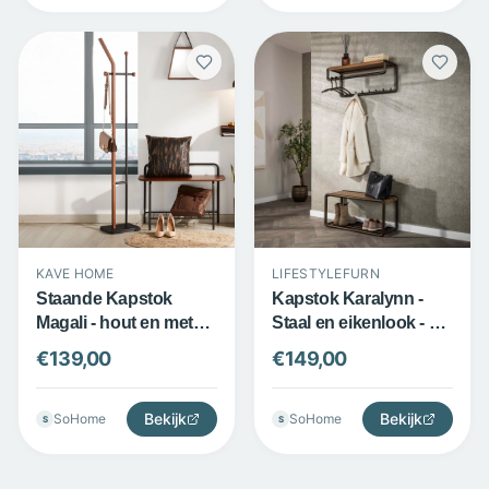
KAVE HOME
LIFESTYLEFURN
Staande Kapstok
Kapstok Karalynn -
Magali - hout en metaal
Staal en eikenlook - 8
- dubbelzijdig design -
haken met roede -
€
139,00
€
149,00
zwart - Kave Home
Bruin - LifestyleFurn
Bekijk
Bekijk
SoHome
SoHome
S
S