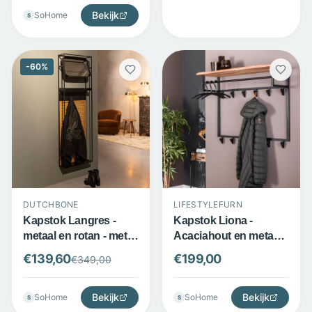
Bekijk
SoHome
S
-
60
%
DUTCHBONE
LIFESTYLEFURN
Kapstok Langres -
Kapstok Liona -
metaal en rotan - met
Acaciahout en metaal -
kantelbare spiegel -
12 haken met plank en
€
139,60
€
199,00
€
349,00
zwart - Dutchbone
roede - Zwart -
LifestyleFurn
Bekijk
Bekijk
SoHome
SoHome
S
S