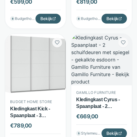
€
599,00
€
819,00
spiegel - Eiken-grijs -
spiegel - Grijs metallic -
Budget Home Store
Budget Home Store
Bekijk
Bekijk
Budgethomestore
Budgethomestore
B
B
GAMILLO FURNITURE
Kledingkast Cyrus -
BUDGET HOME STORE
Spaanplaat - 2
Kledingkast Kick -
schuifdeuren met
Spaanplaat - 3
€
669,00
spiegel - gekalkte
schuifdeuren - Wit -
€
789,00
esdoorn - Gamillo
Budget Home Store
Furniture
Bekijk
Stylemeubels
S