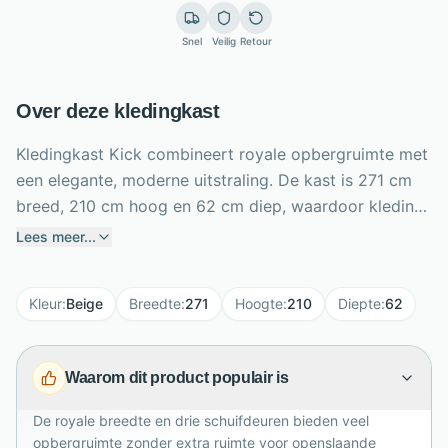
Snel
Veilig
Retour
Over deze kledingkast
Kledingkast Kick combineert royale opbergruimte met
een elegante, moderne uitstraling. De kast is 271 cm
breed, 210 cm hoog en 62 cm diep, waardoor kleding,
linnengoed en accessoires overzichtelijk kunnen
Lees meer...
worden opgeborgen. Drie schuifdeuren besparen
ruimte, terwijl de centrale spiegeldeur aankleden extra
Kleur
:
Beige
Breedte
:
271
Hoogte
:
210
Diepte
:
62
praktisch maakt en de slaapkamer optisch vergroot.
De champagnekleurige fronten krijgen een verfijnd
accent door de aluminiumkleurige greeplijsten. Dankzij
Waarom dit product populair is
het brede formaat is Kick ideaal voor grotere
slaapkamers, logeerkamers of zolderkamers. De kast
De royale breedte en drie schuifdeuren bieden veel
wordt als bouwpakket geleverd, zodat vervoer en
opbergruimte zonder extra ruimte voor openslaande