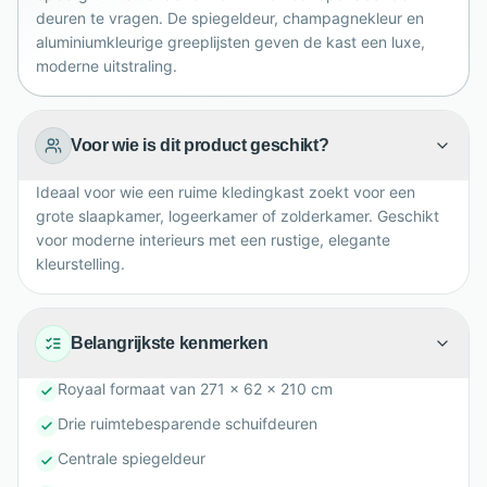
plaatsing eenvoudiger zijn. Een stijlvolle keuze voor
deuren te vragen. De spiegeldeur, champagnekleur en
aluminiumkleurige greeplijsten geven de kast een luxe,
wie veel bergruimte en rustige luxe zoekt, iedere dag.
moderne uitstraling.
Voor wie is dit product geschikt?
Ideaal voor wie een ruime kledingkast zoekt voor een
grote slaapkamer, logeerkamer of zolderkamer. Geschikt
voor moderne interieurs met een rustige, elegante
kleurstelling.
Belangrijkste kenmerken
Royaal formaat van 271 x 62 x 210 cm
Drie ruimtebesparende schuifdeuren
Centrale spiegeldeur