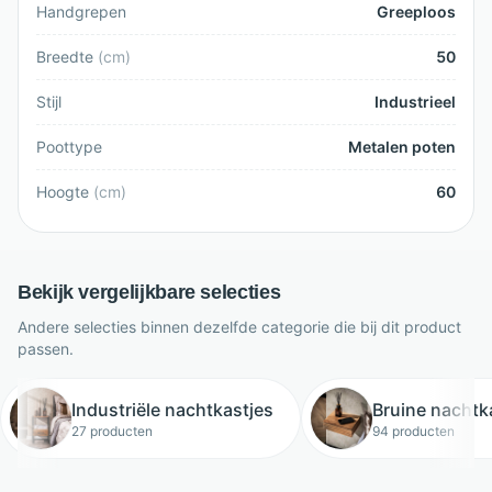
Handgrepen
Greeploos
Breedte
(
cm
)
50
Stijl
Industrieel
Poottype
Metalen poten
Hoogte
(
cm
)
60
Bekijk vergelijkbare selecties
Andere selecties binnen dezelfde categorie die bij dit product
passen.
Industriële nachtkastjes
Bruine nachtk
27 producten
94 producten