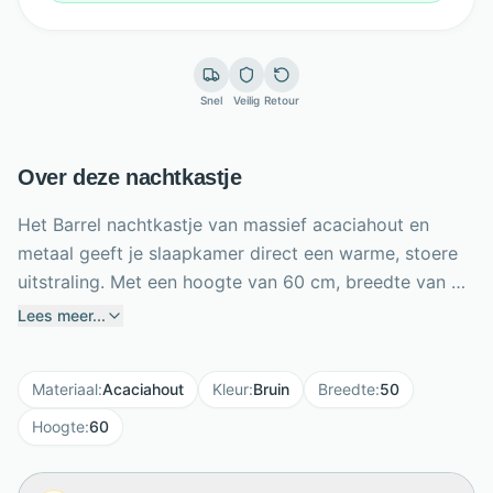
Snel
Veilig
Retour
Over deze nachtkastje
Het Barrel nachtkastje van massief acaciahout en
metaal geeft je slaapkamer direct een warme, stoere
uitstraling. Met een hoogte van 60 cm, breedte van 50
cm en diepte van 35 cm biedt dit compacte kastje
Lees meer...
praktische ruimte naast je bed. De open lade is ideaal
voor een boek, bril of andere spullen die je graag
Materiaal
:
Acaciahout
Kleur
:
Bruin
Breedte
:
50
binnen handbereik houdt. Het zwarte gepoedercoate
metalen frame vormt een krachtig contrast met het
Hoogte
:
60
natuurlijke hout. De afgevlakte hoeken zorgen voor
een trendy, zachte vormgeving. Perfect te combineren