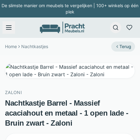
De slimste manier om meubels te vergelijken | 100+ winkels op één
plek
Home
Nachtkastjes
Terug
ZALONI
Nachtkastje Barrel - Massief
acaciahout en metaal - 1 open lade -
Bruin zwart - Zaloni