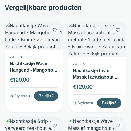
Vergelijkbare producten
ZALONI
Nachtkastje Wave
ZALONI
Hangend - Mangohout
Nachtkastje Lean -
- 1 Lade - Bruin - Zaloni
Massief acaciahout en
€
129,00
metaal - 1 lade met
€
129,00
plank - Bruin zwart -
Bekijk
Stylemeubels
Zaloni
S
Bekijk
Stylemeubels
S