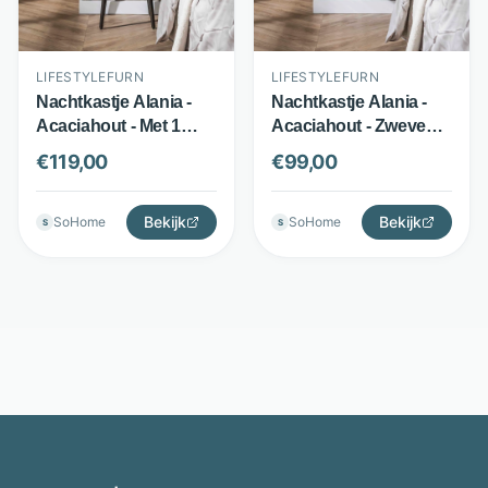
LIFESTYLEFURN
LIFESTYLEFURN
Nachtkastje Alania -
Nachtkastje Alania -
Acaciahout - Met 1
Acaciahout - Zwevend
lade en open vak -
met 1 lade en open vak
€
119,00
€
99,00
Bruin - LifestyleFurn
- Bruin - LifestyleFurn
Bekijk
Bekijk
SoHome
SoHome
S
S