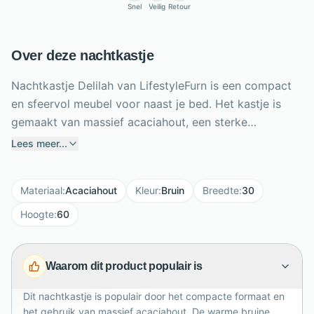
Snel
Veilig
Retour
Over deze nachtkastje
Nachtkastje Delilah van LifestyleFurn is een compact
en sfeervol meubel voor naast je bed. Het kastje is
gemaakt van massief acaciahout, een sterke
houtsoort met een warme bruine kleur en natuurlijke
Lees meer...
tekening. Met een breedte van 30 cm, hoogte van 60
cm en diepte van 30 cm past Delilah ook in kleinere
Materiaal
:
Acaciahout
Kleur
:
Bruin
Breedte
:
30
slaapkamers of naast een smal bed. De lade biedt
handige opbergruimte voor kleine spullen zoals een
Hoogte
:
60
boek, bril, oplader of sieraden. Bovenop is ruimte voor
een lamp, wekker of favoriete accessoire. Dankzij het
Waarom dit product populair is
tijdloze houten ontwerp combineert dit nachtkastje
moeiteloos met landelijke, moderne en industriële
Dit nachtkastje is populair door het compacte formaat en
slaapkamers.
het gebruik van massief acaciahout. De warme bruine