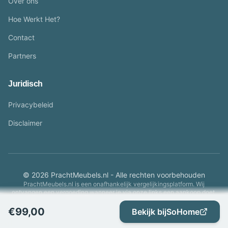
Over ons
Hoe Werkt Het?
Contact
Partners
Juridisch
Privacybeleid
Disclaimer
© 2026 PrachtMeubels.nl - Alle rechten voorbehouden
PrachtMeubels.nl is een onafhankelijk vergelijkingsplatform. Wij
ontvangen een vergoeding wanneer je via onze links een aankoop doet.
€
99,00
Bekijk bij
SoHome