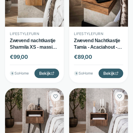
LIFESTYLEFURN
LIFESTYLEFURN
Zwevend nachtkastje
Zwevend Nachtkastje
Sharmila XS - massief
Tamia - Acaciahout -
mangohout - met 1
Met lade, set van 2 -
€
99,00
€
89,00
lade en golfpatroon -
Naturel - LifestyleFurn
zandkleur -
LifestyleFurn
Bekijk
Bekijk
SoHome
SoHome
S
S