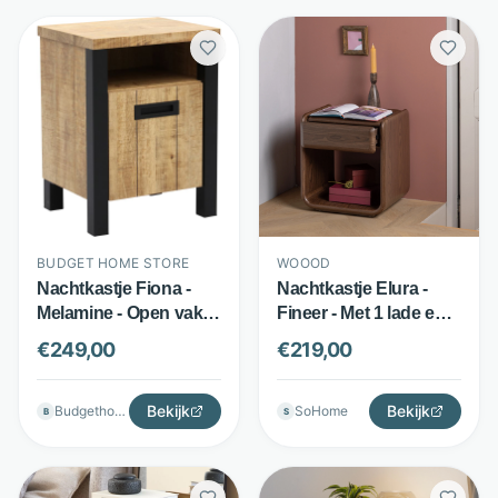
BUDGET HOME STORE
WOOOD
Nachtkastje Fiona -
Nachtkastje Elura -
Melamine - Open vak
Fineer - Met 1 lade en
en linksdraaiende deur
afgeronde hoeken -
€
249,00
€
219,00
- Mango - Budget
Bruin - WOOOD
Home Store
Bekijk
Bekijk
Budgethomestore
SoHome
B
S