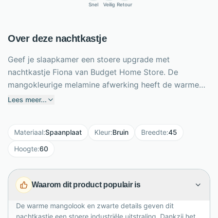
Snel
Veilig
Retour
Over deze nachtkastje
Geef je slaapkamer een stoere upgrade met
nachtkastje Fiona van Budget Home Store. De
mangokleurige melamine afwerking heeft de warme
uitstraling van hout en is tegelijk krasbestendig,
Lees meer...
onderhoudsvriendelijk en eenvoudig schoon te maken.
Een open vak houdt je boek, telefoon of bril binnen
Materiaal
:
Spaanplaat
Kleur
:
Bruin
Breedte
:
45
handbereik, terwijl het rechtsdraaiende deurtje extra
spullen netjes uit het zicht bewaart. Zwarte accenten
Hoogte
:
60
en stevige poten versterken het industriële karakter.
Met een breedte van 45 cm, hoogte van 60 cm en
Waarom dit product populair is
diepte van 37 cm past Fiona comfortabel naast het
bed. Het nachtkastje wordt volledig gemonteerd
De warme mangolook en zwarte details geven dit
geleverd en is direct klaar voor gebruik in jouw
nachtkastje een stoere industriële uitstraling. Dankzij het