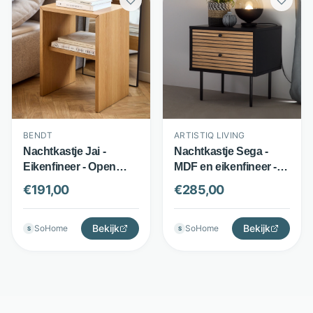
BENDT
ARTISTIQ LIVING
Nachtkastje Jai -
Nachtkastje Sega -
Eikenfineer - Open
MDF en eikenfineer - 2
opbergvak - Naturel -
lades - Zwart - Artistiq
€
191,00
€
285,00
Bendt
Living
Bekijk
Bekijk
SoHome
SoHome
S
S