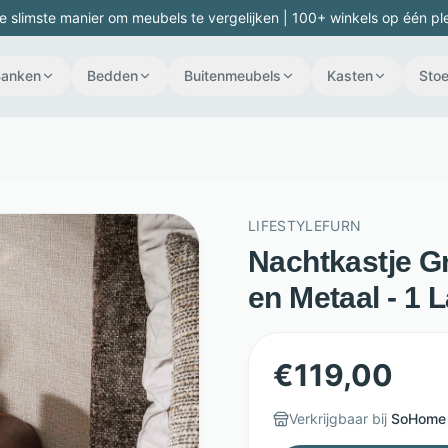
e slimste manier om meubels te vergelijken | 100+ winkels op één pl
Banken
Bedden
Buitenmeubels
Kasten
Stoe
LIFESTYLEFURN
Nachtkastje G
en Metaal - 1 L
€
119,00
Verkrijgbaar bij
SoHome