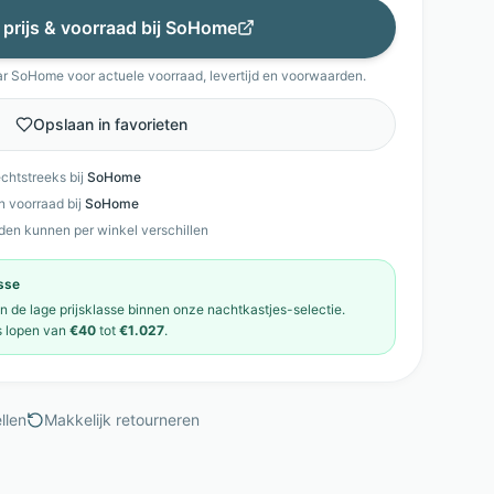
 prijs & voorraad bij
SoHome
ar
SoHome
voor actuele voorraad, levertijd en voorwaarden.
Opslaan in favorieten
echtstreeks bij
SoHome
en voorraad bij
SoHome
den kunnen per winkel verschillen
asse
in de
lage prijsklasse
binnen onze
nachtkastjes
-selectie.
s
lopen van
€40
tot
€1.027
.
llen
Makkelijk retourneren