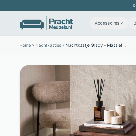
D
Accessoires
Home
Nachtkastjes
Nachtkastje Grady - Massief Acaciahout en Metaal - 1 Lade - Bruin - LifestyleFurn