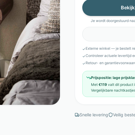
Bekijk
Je wordt doorgestuurd na
Externe winkel — je bestelt r
✓
Controleer actuele levertijd 
✓
Retour- en garantievoorwaar
✓
Prijspositie:
lage prijskl
Met
€119
valt dit product 
Vergelijkbare
nachtkastje
Snelle levering
Veilig beste