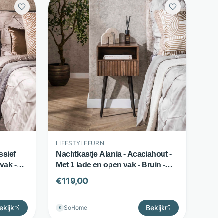
LIFESTYLEFURN
ssief
Nachtkastje Alania - Acaciahout -
vak -
Met 1 lade en open vak - Bruin -
LifestyleFurn
€
119,00
ekijk
Bekijk
SoHome
S