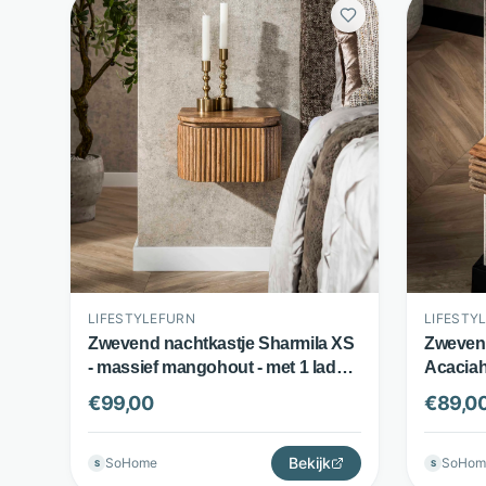
LIFESTYLEFURN
LIFESTY
Zwevend nachtkastje Sharmila XS
Zwevend
- massief mangohout - met 1 lade
Acaciaho
en golfpatroon - zandkleur -
Naturel 
€
99,00
€
89,0
LifestyleFurn
Bekijk
SoHome
SoHom
S
S