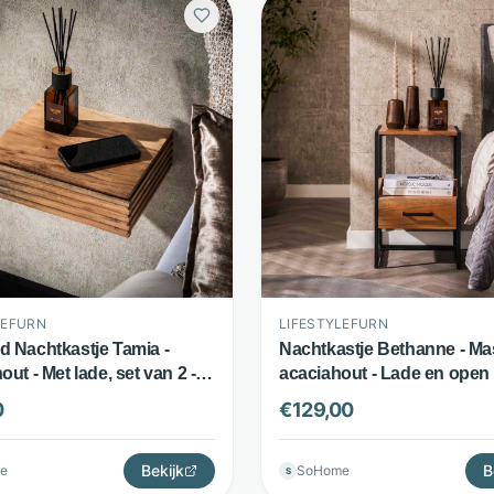
LEFURN
LIFESTYLEFURN
 Nachtkastje Tamia -
Nachtkastje Bethanne - Ma
ut - Met lade, set van 2 -
acaciahout - Lade en open 
- LifestyleFurn
Naturel - LifestyleFurn
0
€
129,00
Bekijk
B
e
SoHome
S