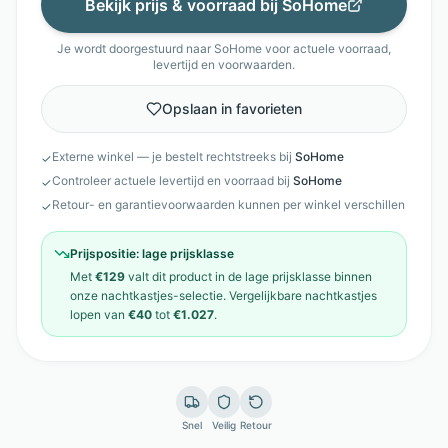
Bekijk prijs & voorraad bij
SoHome
Je wordt doorgestuurd naar
SoHome
voor actuele voorraad,
levertijd en voorwaarden.
Opslaan in favorieten
Externe winkel — je bestelt rechtstreeks bij
SoHome
✓
Controleer actuele levertijd en voorraad bij
SoHome
✓
Retour- en garantievoorwaarden kunnen per winkel verschillen
✓
Prijspositie:
lage prijsklasse
Met
€129
valt dit product in de
lage prijsklasse
binnen
onze
nachtkastjes
-selectie. Vergelijkbare
nachtkastjes
lopen van
€40
tot
€1.027
.
Snel
Veilig
Retour