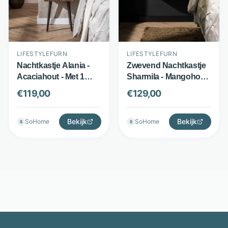
LIFESTYLEFURN
LIFESTYLEFURN
Nachtkastje Alania -
Zwevend Nachtkastje
Acaciahout - Met 1
Sharmila - Mangohout
lade en open vak -
- 1 lade - Bruin -
€
119,00
€
129,00
Bruin - LifestyleFurn
LifestyleFurn
Bekijk
Bekijk
SoHome
SoHome
S
S