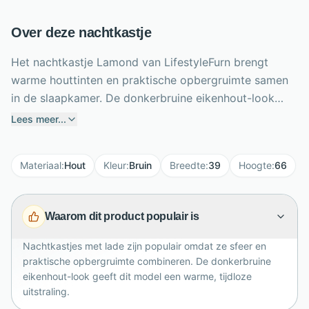
Over deze nachtkastje
Het nachtkastje Lamond van LifestyleFurn brengt
warme houttinten en praktische opbergruimte samen
in de slaapkamer. De donkerbruine eikenhout-look
geeft het meubel een rustige, natuurlijke uitstraling die
Lees meer...
makkelijk combineert met verschillende bedden en
woonstijlen. Met een breedte van 39 cm, hoogte van
Materiaal
:
Hout
Kleur
:
Bruin
Breedte
:
39
Hoogte
:
66
66 cm en diepte van 35 cm biedt dit nachtkastje een
fijn formaat naast het bed. De lade houdt kleine
essentials netjes uit het zicht, terwijl het bovenblad
Waarom dit product populair is
ruimte biedt voor een lamp, boek of glas water. Een
stijlvol nachtkastje voor wie comfort, eenvoud en een
Nachtkastjes met lade zijn populair omdat ze sfeer en
opgeruimde slaapkamer belangrijk vindt.
praktische opbergruimte combineren. De donkerbruine
eikenhout-look geeft dit model een warme, tijdloze
uitstraling.