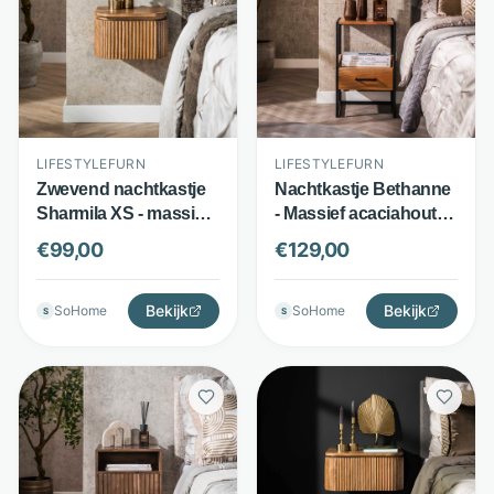
LIFESTYLEFURN
LIFESTYLEFURN
Zwevend nachtkastje
Nachtkastje Bethanne
Sharmila XS - massief
- Massief acaciahout -
mangohout - met 1
Lade en open vak -
€
99,00
€
129,00
lade en golfpatroon -
Naturel - LifestyleFurn
zandkleur -
LifestyleFurn
Bekijk
Bekijk
SoHome
SoHome
S
S