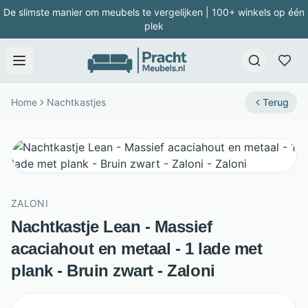
De slimste manier om meubels te vergelijken | 100+ winkels op één
plek
Home
Nachtkastjes
Terug
ZALONI
Nachtkastje Lean - Massief
acaciahout en metaal - 1 lade met
plank - Bruin zwart - Zaloni