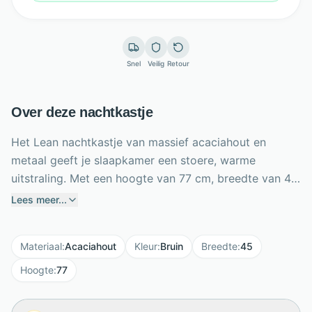
Snel
Veilig
Retour
Over deze nachtkastje
Het Lean nachtkastje van massief acaciahout en
metaal geeft je slaapkamer een stoere, warme
uitstraling. Met een hoogte van 77 cm, breedte van 45
cm en diepte van 35 cm is dit compacte kastje ideaal
Lees meer...
naast vrijwel ieder bed. De combinatie van één lade en
één plank biedt praktische ruimte voor je boek,
Materiaal
:
Acaciahout
Kleur
:
Bruin
Breedte
:
45
telefoon, bril of andere nachtelijke essentials. Het
gepoedercoate metalen frame zorgt voor een
Hoogte
:
77
moderne industriële look en stevige basis. Voor extra
stabiliteit plaats je het nachtkastje tegen de muur en