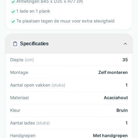
Afmetingen B45 x D35 x H77 cm
1 lade en 1 plank
Te plaatsen tegen de muur voor extra stevigheid
Specificaties
Diepte
(
cm
)
35
Montage
Zelf monteren
Aantal open vakken
(
stuks
)
1
Materiaal
Acaciahout
Kleur
Bruin
Aantal lades
(
stuks
)
1
Handgrepen
Met handgrepen