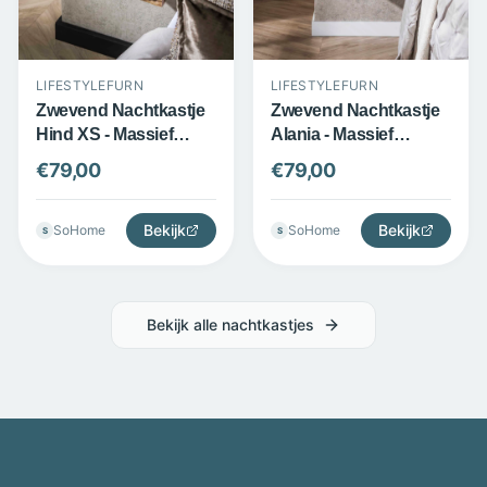
LIFESTYLEFURN
LIFESTYLEFURN
Zwevend Nachtkastje
Zwevend Nachtkastje
Hind XS - Massief
Alania - Massief
acaciahout - 1 lade -
Acaciahout - 1 Lade -
€
79,00
€
79,00
Naturel - LifestyleFurn
Bruin - LifestyleFurn
Bekijk
Bekijk
SoHome
SoHome
S
S
Bekijk alle
nachtkastjes