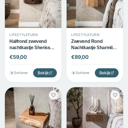
LIFESTYLEFURN
LIFESTYLEFURN
Halfrond zwevend
Zwevend Rond
nachtkastje Sherissa -
Nachtkastje Sharmila
Massief acaciahout - 1
XS - Massief
€
59,00
€
89,00
lade - Glaze brown -
mangohout - 1 lade -
LifestyleFurn
Zandkleur -
Bekijk
LifestyleFurn
Bekijk
SoHome
SoHome
S
S