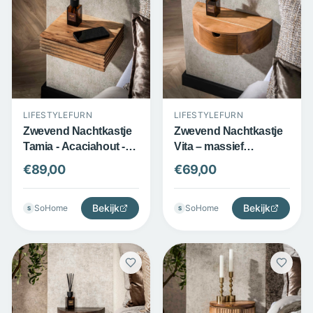
LIFESTYLEFURN
LIFESTYLEFURN
Zwevend Nachtkastje
Zwevend Nachtkastje
Tamia - Acaciahout -
Vita – massief
Met lade, set van 2 -
acaciahout – 1 lade en
€
89,00
€
69,00
Naturel - LifestyleFurn
open vak – naturel –
LifestyleFurn
Bekijk
Bekijk
SoHome
SoHome
S
S