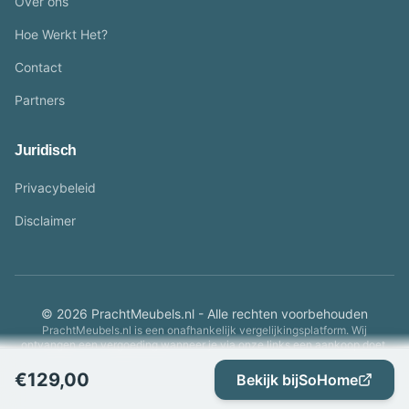
Over ons
Hoe Werkt Het?
Contact
Partners
Juridisch
Privacybeleid
Disclaimer
© 2026 PrachtMeubels.nl - Alle rechten voorbehouden
PrachtMeubels.nl is een onafhankelijk vergelijkingsplatform. Wij
ontvangen een vergoeding wanneer je via onze links een aankoop doet.
€
129,00
Bekijk bij
SoHome