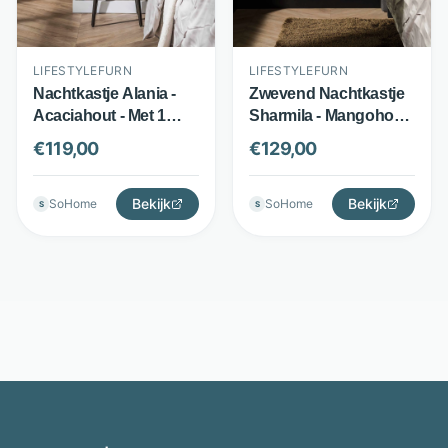
LIFESTYLEFURN
LIFESTYLEFURN
Nachtkastje Alania -
Zwevend Nachtkastje
Acaciahout - Met 1
Sharmila - Mangohout
lade en open vak -
- 1 lade - Bruin -
€
119,00
€
129,00
Bruin - LifestyleFurn
LifestyleFurn
Bekijk
Bekijk
SoHome
SoHome
S
S