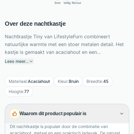
Snel
Veilig
Retour
Over deze nachtkastje
Nachtkastje Tiny van LifestyleFurn combineert
natuurlijke warmte met een stoer metalen detail. Het
kastje is gemaakt van acaciahout en een
gepoedercoat metalen frame, waardoor het een
Lees meer...
trendy mix van hout en industrie krijgt. Met een
breedte van 45 cm, hoogte van 77 cm en diepte van
Materiaal
:
Acaciahout
Kleur
:
Bruin
Breedte
:
45
35 cm biedt Tiny een praktisch formaat naast ieder
bed. De lade houdt kleine spullen zoals een boek, bril,
Hoogte
:
77
oplader of sieraden netjes uit zicht. Voor extra
stevigheid plaats je het nachtkastje tegen de muur
Waarom dit product populair is
met de aanwezige schroefgaatjes. De naturel bruine
houtlook brengt sfeer in elke slaapkamer.
Dit nachtkastje is populair door de combinatie van
acaciahout, metaal en een praktisch ladevak. De naturel