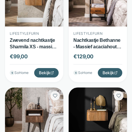
LIFESTYLEFURN
LIFESTYLEFURN
Zwevend nachtkastje
Nachtkastje Bethanne
Sharmila XS - massief
- Massief acaciahout -
mangohout - met 1
Lade en open vak -
€
99,00
€
129,00
lade en golfpatroon -
Naturel - LifestyleFurn
zandkleur -
LifestyleFurn
Bekijk
Bekijk
SoHome
SoHome
S
S