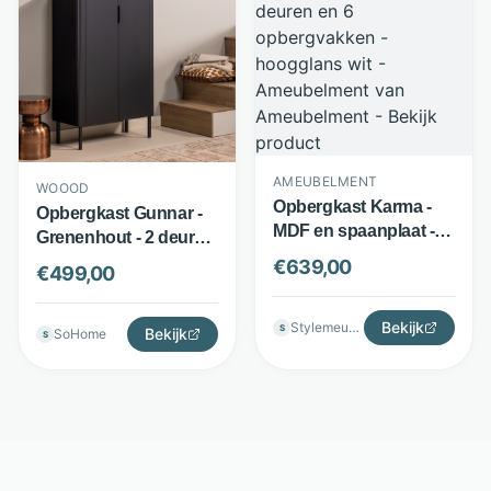
AMEUBELMENT
WOOOD
Opbergkast Karma -
Opbergkast Gunnar -
MDF en spaanplaat - 2
Grenenhout - 2 deuren
deuren en 6
met 2 legplanken -
€
639,00
€
499,00
opbergvakken -
Zwart - WOOOD
hoogglans wit -
Ameubelment
Bekijk
Stylemeubels
S
Bekijk
SoHome
S