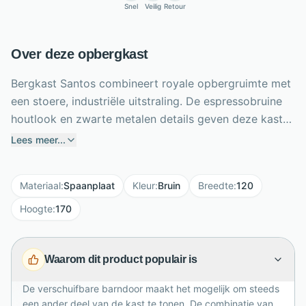
Snel
Veilig
Retour
Over deze opbergkast
Bergkast Santos combineert royale opbergruimte met
een stoere, industriële uitstraling. De espressobruine
houtlook en zwarte metalen details geven deze kast
een warm en krachtig karakter. Dankzij de schuifdeur
Lees meer...
aan de barndoorrail bepaal je zelf welk gedeelte
zichtbaar blijft. Toon drie open vakken en drie lades
Materiaal
:
Spaanplaat
Kleur
:
Bruin
Breedte
:
120
aan de linkerkant, of kies voor vier open vakken
rechts. Met een breedte van 120 cm, hoogte van 170
Hoogte
:
170
cm en diepte van 45 cm biedt Santos volop ruimte
voor boeken, servies en woondecoratie. Het metalen
Waarom dit product populair is
frame en de ingefreesde handgrepen maken het
ontwerp compleet. Geschikt voor moderne, landelijke
De verschuifbare barndoor maakt het mogelijk om steeds
en industriële interieurs in ieder interieur.
een ander deel van de kast te tonen. De combinatie van