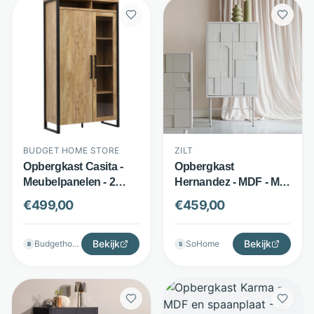
BUDGET HOME STORE
ZILT
Opbergkast Casita -
Opbergkast
Meubelpanelen - 2
Hernandez - MDF - Met
deuren met vitrine -
metalen frame - Beige -
€
499,00
€
459,00
Bruin - Budget Home
ZILT
Store
Bekijk
Bekijk
Budgethomestore
SoHome
B
S