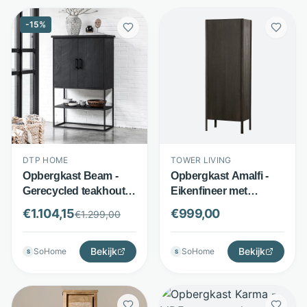
-
15
%
DTP HOME
TOWER LIVING
Opbergkast Beam -
Opbergkast Amalfi -
Gerecycled teakhout
Eikenfineer met
en metaal - 2 deuren
massief eiken fronten -
€
1.104,15
€
999,00
€
1.299,00
met open vak - Zwart -
190 x 70 cm - Basalt -
DTP Home
Tower Living
Bekijk
Bekijk
SoHome
SoHome
S
S