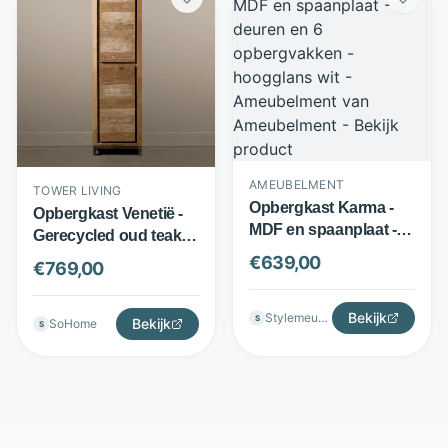
AMEUBELMENT
TOWER LIVING
Opbergkast Karma -
Opbergkast Venetië -
MDF en spaanplaat - 2
Gerecycled oud teak -
deuren en 6
2 deuren - White wash
€
639,00
€
769,00
opbergvakken -
bruin - Tower Living
hoogglans wit -
Ameubelment
Bekijk
Stylemeubels
S
Bekijk
SoHome
S