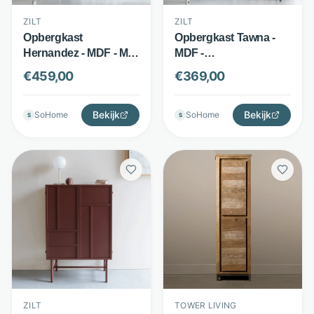
ZILT
ZILT
Opbergkast
Opbergkast Tawna -
Hernandez - MDF - Met
MDF -
metalen frame - Beige -
Ruimtebesparend
€
459,00
€
369,00
ZILT
design - Beige - ZILT
Bekijk
Bekijk
SoHome
SoHome
S
S
ZILT
TOWER LIVING