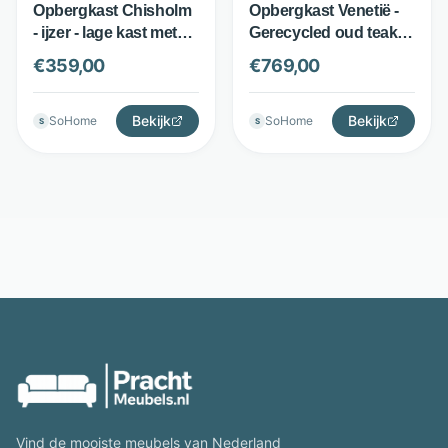
Opbergkast Chisholm
Opbergkast Venetië -
- ijzer - lage kast met
Gerecycled oud teak -
plank - rood - ZILT
2 deuren - White wash
€
359,00
€
769,00
bruin - Tower Living
Bekijk
Bekijk
SoHome
SoHome
S
S
Vind de mooiste meubels van Nederland