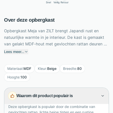
Snel
Veilig
Retour
Over deze opbergkast
Opbergkast Meja van ZILT brengt Japandi rust en
natuurlijke warmte in je interieur. De kast is gemaakt
van gelakt MDF-hout met gevlochten rattan deuren en
ijzeren poten met poedercoating, waardoor lichte
Lees meer...
materialen en een subtiel stevig accent mooi
samenkomen. Achter de 2 draaideuren met
Materiaal
:
MDF
Kleur
:
Beige
Breedte
:
80
magneetsluiting vind je 3 planken over de volledige
breedte, ideaal voor servies, boeken, woonaccessoires
Hoogte
:
100
of dagelijkse spullen. Met een breedte van 80 cm,
hoogte van 100 cm en diepte van 38 cm biedt Meja
Waarom dit product populair is
praktische opbergruimte zonder massief te ogen. De
beige kleur en ronde vormen zorgen voor een serene
Deze opbergkast is populair door de combinatie van
uitstraling.
gevlochten rattan, lichte beige tinten en een rustige