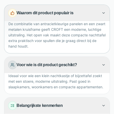
breedte van 50 cm en diepte van 40 cm biedt CROFT
een praktisch oppervlak voor een lamp, boek of kop
Waarom dit product populair is
koffie. Het open opbergvak houdt tijdschriften,
afstandsbedieningen of nachtelijke essentials binnen
De combinatie van antracietkleurige panelen en een zwart
metalen kruisframe geeft CROFT een moderne, luchtige
handbereik. Dankzij zijn luchtige vormgeving oogt
uitstraling. Het open vak maakt deze compacte nachttafel
deze nachttafel nooit zwaar en past hij moeiteloos in
extra praktisch voor spullen die je graag direct bij de
moderne, industriële of minimalistische interieurs. Een
hand houdt.
stijlvolle keuze voor wie compacte functionaliteit en
sfeer zoekt in een compact interieur.
Voor wie is dit product geschikt?
Ideaal voor wie een klein nachtkastje of bijzettafel zoekt
met een stoere, moderne uitstraling. Past goed in
slaapkamers, woonkamers en compacte appartementen.
Belangrijkste kenmerken