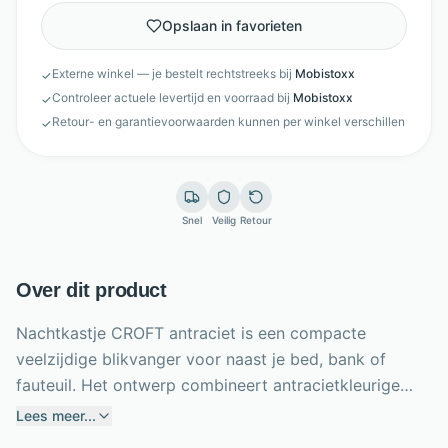
Opslaan in favorieten
Externe winkel — je bestelt rechtstreeks bij
Mobistoxx
✓
Controleer actuele levertijd en voorraad bij
Mobistoxx
✓
Retour- en garantievoorwaarden kunnen per winkel verschillen
✓
Snel
Veilig
Retour
Over dit product
Nachtkastje CROFT antraciet is een compacte
veelzijdige blikvanger voor naast je bed, bank of
fauteuil. Het ontwerp combineert antracietkleurige
spaanplaat met een zwart metalen frame en een
Lees meer...
krachtig modern contrast. Met een hoogte van 55 cm,