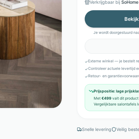
Verkrijgbaar bij
SoHome
Bekijk
Je wordt doorgestuurd na
Externe winkel — je bestelt r
✓
Controleer actuele levertijd 
✓
Retour- en garantievoorwaar
✓
Prijspositie:
lage prijskl
Met
€499
valt dit product
Vergelijkbare
salontafels
l
Snelle levering
Veilig beste