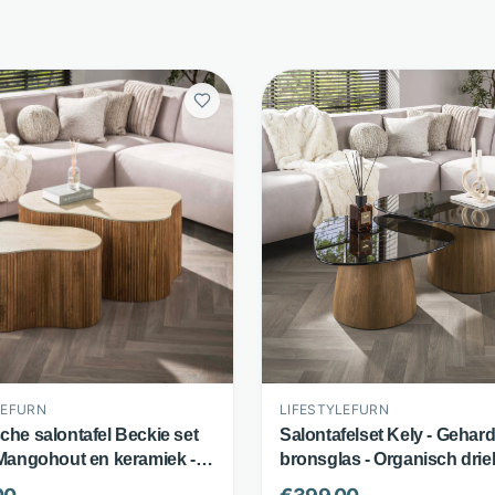
LEFURN
LIFESTYLEFURN
che salontafel Beckie set
Salontafelset Kely - Gehar
 Mangohout en keramiek -
bronsglas - Organisch dri
n-look blad - Bruin -
design set van 2 - Bruin -