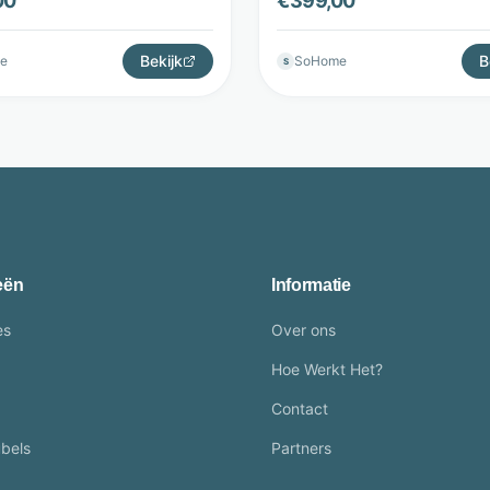
00
€
399,00
leFurn
LifestyleFurn
Bekijk
B
e
SoHome
S
eën
Informatie
es
Over ons
Hoe Werkt Het?
Contact
bels
Partners