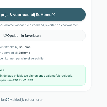
 prijs & voorraad bij
SoHome
ar
SoHome
voor actuele voorraad, levertijd en voorwaarden.
Opslaan in favorieten
echtstreeks bij
SoHome
en voorraad bij
SoHome
den kunnen per winkel verschillen
asse
 in de
lage prijsklasse
binnen onze
salontafels
-selectie.
open van
€20
tot
€1.999
.
llen
Makkelijk retourneren