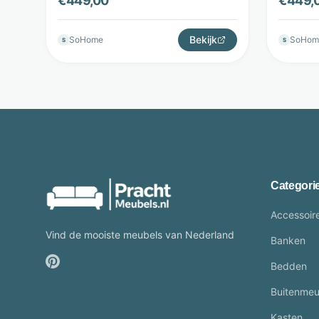
€
449,00
€
449,
LifestyleFurn
Lifesty
Bekijk
SoHome
SoHom
S
S
Categori
Accessoir
Vind de mooiste meubels van Nederland
Banken
Bedden
Buitenmeu
Kasten