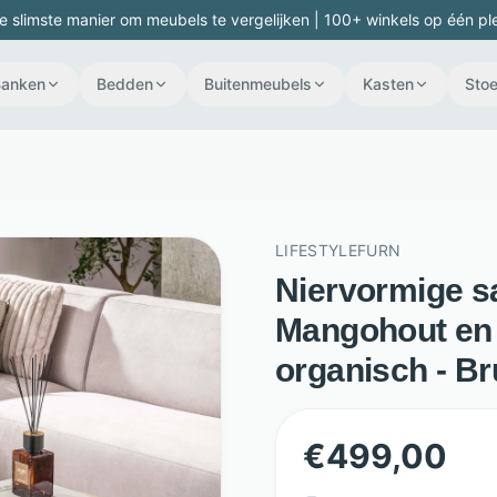
e slimste manier om meubels te vergelijken | 100+ winkels op één pl
Banken
Bedden
Buitenmeubels
Kasten
Stoe
LIFESTYLEFURN
Niervormige sa
Mangohout en 
organisch - Br
€
499,00