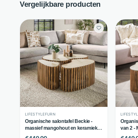
Vergelijkbare producten
LIFESTYLEFURN
LIFESTY
Organische salontafel Beckie -
Organis
massief mangohout en keramiek -
van 2 -
set van 3 - zandkleur -
Traverti