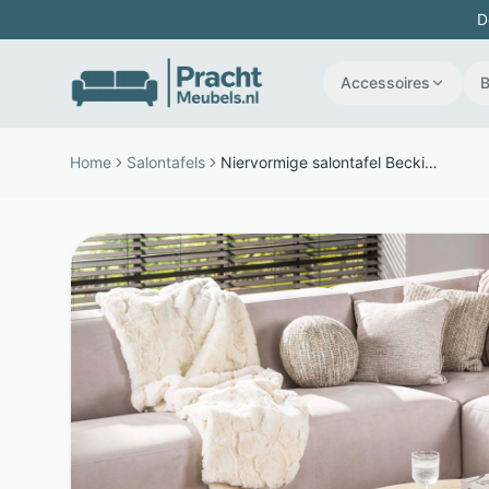
D
Accessoires
Home
Salontafels
Niervormige salontafel Beckie - Mangohout en keramiek - Set van 2 organisch - Bruin - LifestyleFurn