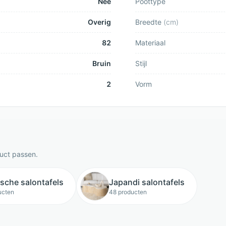
Nee
Poottype
Overig
Breedte
(
cm
)
82
Materiaal
Bruin
Stijl
2
Vorm
duct passen.
sche salontafels
Japandi salontafels
ucten
48 producten