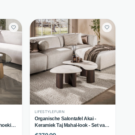
LIFESTYLEFURN
d
Organische Salontafel Akai -
ehoekig
Keramiek Taj Mahal-look - Set van
2 - Bruin - LifestyleFurn