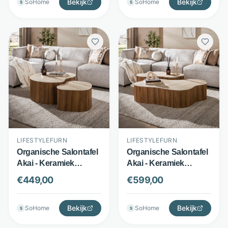
LifestyleFurn
Bekijk
LifestyleFurn
Bekijk
SoHome
SoHome
S
S
LIFESTYLEFURN
LIFESTYLEFURN
Organische Salontafel
Organische Salontafel
Akai - Keramiek
Akai - Keramiek
travertinlook - Set van
travertinlook - Set van
€
449,00
€
599,00
2 - Bruin -
2 - Bruin -
LifestyleFurn
LifestyleFurn
Bekijk
Bekijk
SoHome
SoHome
S
S