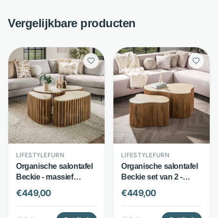
Vergelijkbare producten
LIFESTYLEFURN
LIFESTYLEFURN
Organische salontafel
Organische salontafel
Beckie - massief
Beckie set van 2 -
mangohout en
Mangohout en
€
449,00
€
449,00
keramiek - set van 3 -
keramiek - Travertin-
zandkleur -
look blad - Bruin -