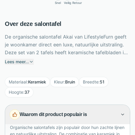
Snel
Veilig
Retour
Over deze salontafel
De organische salontafel Akai van LifestyleFurn geeft
je woonkamer direct een luxe, natuurlijke uitstraling.
Deze set van 2 tafels heeft keramische tafelbladen in
stijlvolle Taj Mahal-look, gecombineerd met een
Lees meer...
onderstel in donkerbruine houtlook. De zachte,
organische vormen zorgen voor een speels en
Materiaal
:
Keramiek
Kleur
:
Bruin
Breedte
:
51
ruimtelijk effect, terwijl de royale formaten van 103 en
135 cm volop plek bieden voor decoratie, koffie of
Hoogte
:
37
een mooi woonboek. Door de verschillende hoogtes
van 37 en 34 cm kun je de tafels deels overlappend
Waarom dit product populair is
plaatsen of los gebruiken. Een elegante salontafel set
voor wie warmte, design en praktisch gebruik wil
Organische salontafels zijn populair door hun zachte lijnen
combineren.
en natuurlijke uitstraling. De combinatie van keramiek in