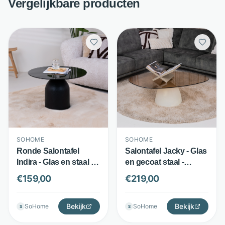
Vergelijkbare producten
SOHOME
SOHOME
Ronde Salontafel
Salontafel Jacky - Glas
Indira - Glas en staal -
en gecoat staal -
Rookglazen blad -
Organische vorm -
€
159,00
€
219,00
Zwart - Sohome
Beige - Sohome
Bekijk
Bekijk
SoHome
SoHome
S
S