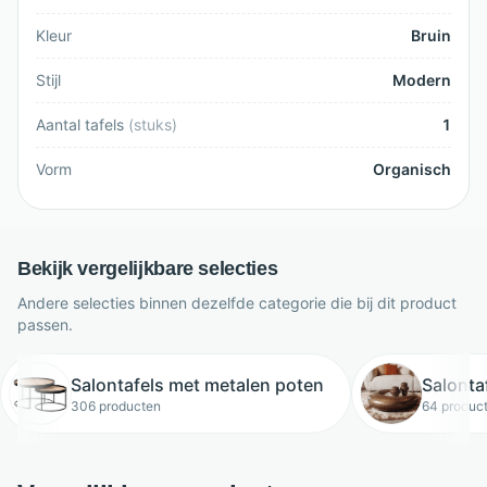
Kleur
Bruin
Stijl
Modern
Aantal tafels
(
stuks
)
1
Vorm
Organisch
Bekijk vergelijkbare selecties
Andere selecties binnen dezelfde categorie die bij dit product
passen.
Salontafels met metalen poten
Salonta
306 producten
64 produc