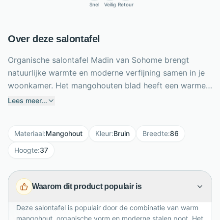
Snel
Veilig
Retour
Over deze salontafel
Organische salontafel Madin van Sohome brengt
natuurlijke warmte en moderne verfijning samen in je
woonkamer. Het mangohouten blad heeft een warme
bruine uitstraling en vormt een mooi contrast met de
Lees meer...
ivoorkleurige gecoate stalen poot. Dankzij de
organische vorm oogt de tafel zacht, speels en
Materiaal
:
Mangohout
Kleur
:
Bruin
Breedte
:
86
eigentijds, terwijl het robuuste hardhout zorgt voor
een solide basis. Met een lengte van 76 cm, breedte
Hoogte
:
37
van 86 cm en hoogte van 37 cm is Madin ideaal voor
woonaccessoires, koffietafelboeken of drankjes bij de
Waarom dit product populair is
bank. Een stijlvolle salontafel die moeiteloos past in
moderne, industriële en klassieke interieurs.
Deze salontafel is populair door de combinatie van warm
mangohout, organische vorm en moderne stalen poot. Het