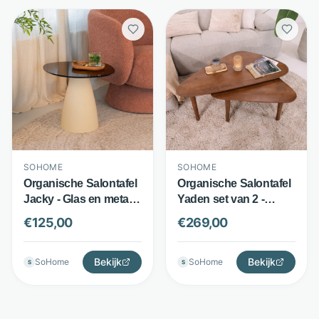
SOHOME
SOHOME
Organische Salontafel
Organische Salontafel
Jacky - Glas en metaal
Yaden set van 2 -
- rookglas blad met
Massief mangohout -
€
125,00
€
269,00
betonlook voet - Beige
Organisch design -
- Sohome
Bruin - Sohome
Bekijk
Bekijk
SoHome
SoHome
S
S