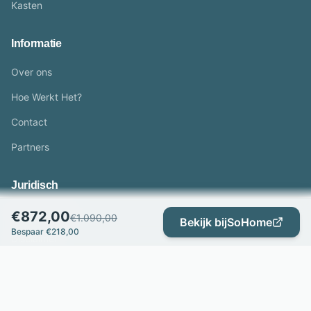
Kasten
Informatie
Over ons
Hoe Werkt Het?
Contact
Partners
Juridisch
Privacybeleid
€
872,00
€
1.090,00
Bekijk bij
SoHome
Bespaar €
218,00
Disclaimer
© 2026 PrachtMeubels.nl - Alle rechten voorbehouden