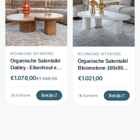
RICHMOND INTERIORS
RICHMOND INTERIORS
Organische Salontafel
Organische Salontafel
Oakley - Eikenhout en
Bloomstone 160x80
eikenfineer - Set van 2 -
cm - MDF met eco
€
1.078,00
€
1.021,00
€
1.348,00
Naturel hout -
plaster afwerking -
Richmond Interiors
Organisch design - Wit
Bekijk
- Richmond Interiors
Bekijk
SoHome
SoHome
S
S