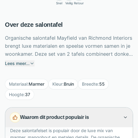
Snel
Veilig
Retour
Over deze salontafel
Organische salontafel Mayfield van Richmond Interiors
brengt luxe materialen en speelse vormen samen in je
woonkamer. Deze set van 2 tafels combineert donker
mangohout met metalen details en een Morchana
Lees meer...
marmeren blad voor een rijke, stijlvolle uitstraling. De
organische vorm maakt het geheel zacht en eigentijds,
Materiaal
:
Marmer
Kleur
:
Bruin
Breedte
:
55
terwijl het marmer direct een exclusief accent
toevoegt. Met afmetingen van 60 x 50 x 35 cm en 100
Hoogte
:
37
x 55 x 37 cm kun je de tafels samen stylen of los
gebruiken. Perfect voor woonaccessoires, drankjes of
Waarom dit product populair is
koffietafelboeken in een modern en hotel chique
interieur.
Deze salontafelset is populair door de luxe mix van
marmer, mangohout en metalen details. De organische