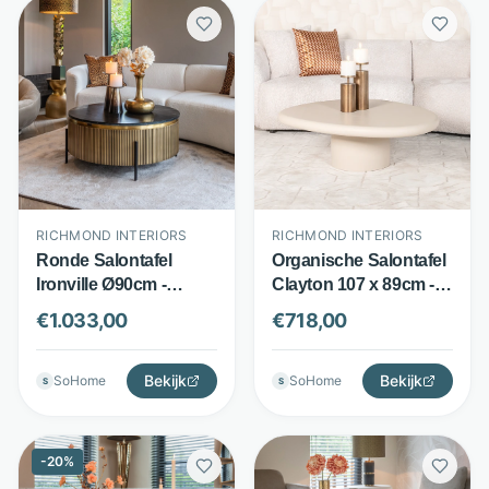
RICHMOND INTERIORS
RICHMOND INTERIORS
Organische Salontafel
Ronde Salontafel
Clayton 107 x 89cm -
Ironville Ø90cm -
MDF met eco plaster -
Marmer & gelakt hout -
€
718,00
€
1.033,00
Centrale poot - Beige -
Goud/Zwart -
Richmond Interiors
Richmond Interiors
Bekijk
Bekijk
SoHome
SoHome
S
S
-
20
%