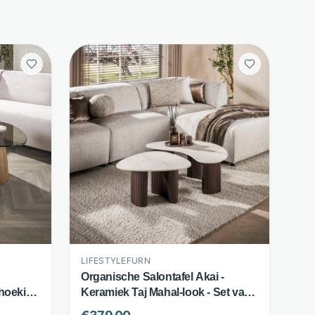
LIFESTYLEFURN
d
Organische Salontafel Akai -
ehoekig
Keramiek Taj Mahal-look - Set van
2 - Bruin - LifestyleFurn