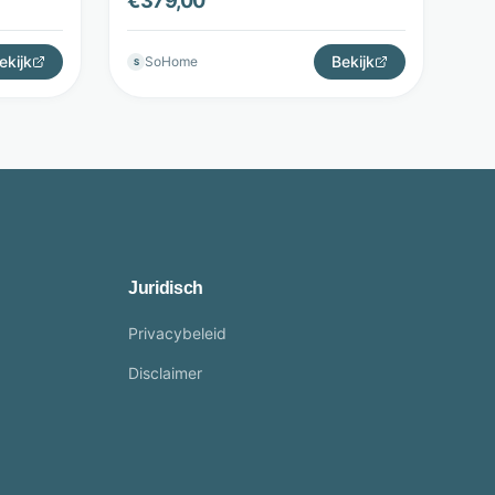
€
379,00
ekijk
Bekijk
SoHome
S
Juridisch
Privacybeleid
Disclaimer