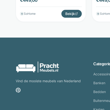
€
449,00
€
449,
LifestyleFurn
Lifesty
Bekijk
SoHome
SoHom
S
S
Categori
Accessoir
Vind de mooiste meubels van Nederland
Banken
Bedden
Buitenmeu
Kasten