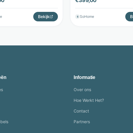
00
€
399,00
leFurn
LifestyleFurn
Bekijk
B
e
SoHome
S
eën
Informatie
es
Over ons
Hoe Werkt Het?
Contact
bels
Partners