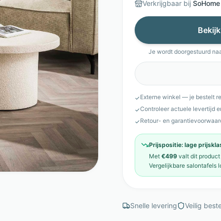
Verkrijgbaar bij
SoHome
Bekijk
Je wordt doorgestuurd na
Externe winkel — je bestelt r
✓
Controleer actuele levertijd 
✓
Retour- en garantievoorwaar
✓
Prijspositie:
lage prijskl
Met
€499
valt dit product
Vergelijkbare
salontafels
l
Snelle levering
Veilig beste