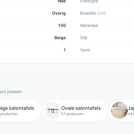
Nee
Poottype
Overig
Breedte
(
cm
)
150
Materiaal
Beige
Stijl
1
Vorm
duct passen.
ige salontafels
Ovale salontafels
Ja
 producten
57 producten
48 