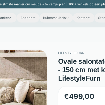
e slimste manier om meubels te vergelijken | 100+ winkels op één pl
Banken
Bedden
Buitenmeubels
Kasten
Stoe
LIFESTYLEFURN
Ovale salonta
- 150 cm met k
LifestyleFurn
€
499,00