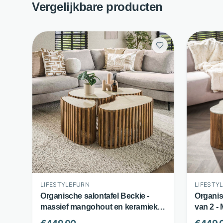
Vergelijkbare producten
LIFESTYLEFURN
LIFESTY
Organische salontafel Beckie -
Organis
massief mangohout en keramiek -
van 2 -
set van 3 - zandkleur -
Traverti