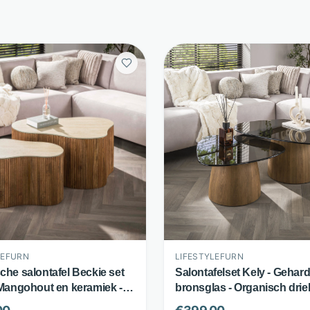
LEFURN
LIFESTYLEFURN
che salontafel Beckie set
Salontafelset Kely - Gehar
 Mangohout en keramiek -
bronsglas - Organisch dri
n-look blad - Bruin -
design set van 2 - Bruin -