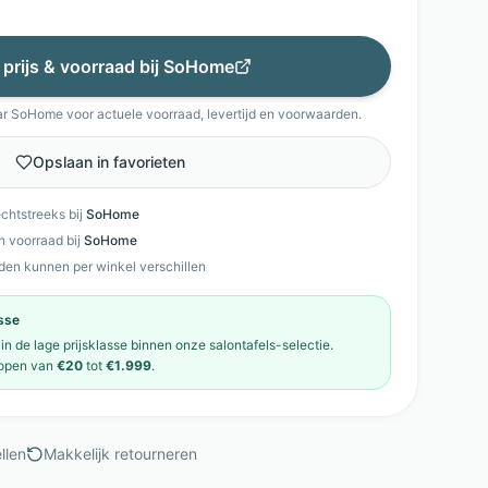
 prijs & voorraad bij
SoHome
ar
SoHome
voor actuele voorraad, levertijd en voorwaarden.
Opslaan in favorieten
echtstreeks bij
SoHome
en voorraad bij
SoHome
den kunnen per winkel verschillen
asse
 in de
lage prijsklasse
binnen onze
salontafels
-selectie.
open van
€20
tot
€1.999
.
llen
Makkelijk retourneren