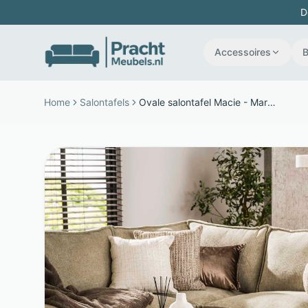
D
Accessoires
Home
Salontafels
Ovale salontafel Macie - Marmercomposiet - 150 cm met kolompoten - Beige - LifestyleFurn