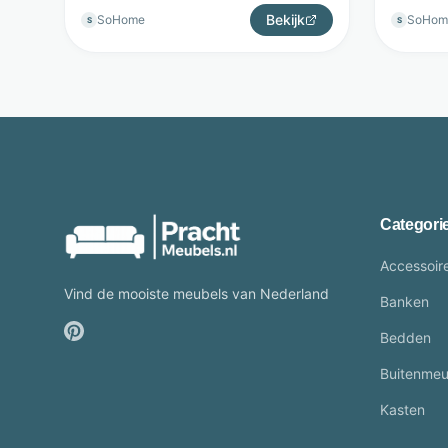
Bekijk
SoHome
SoHom
S
S
Categori
Accessoir
Vind de mooiste meubels van Nederland
Banken
Bedden
Buitenmeu
Kasten