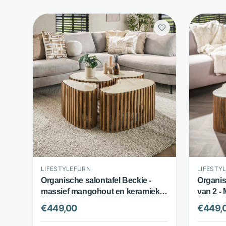
LIFESTYLEFURN
LIFESTY
Organische salontafel Beckie -
Organis
massief mangohout en keramiek -
van 2 -
set van 3 - zandkleur -
Traverti
€
449,00
€
449,
LifestyleFurn
Lifesty