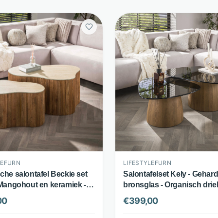
LEFURN
LIFESTYLEFURN
che salontafel Beckie set
Salontafelset Kely - Gehar
 Mangohout en keramiek -
bronsglas - Organisch dri
n-look blad - Bruin -
design set van 2 - Bruin -
00
€
399,00
leFurn
LifestyleFurn