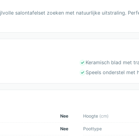
ijlvolle salontafelset zoeken met natuurlijke uitstraling. P
Keramisch blad met tr
Speels onderstel met 
Nee
Hoogte
(
cm
)
Nee
Poottype