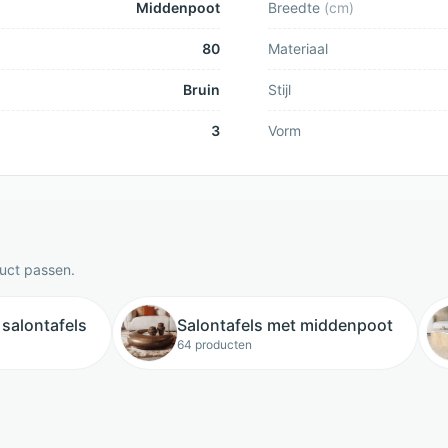
Middenpoot
Breedte
(
cm
)
80
Materiaal
Bruin
Stijl
3
Vorm
duct passen.
salontafels
Salontafels met middenpoot
64 producten