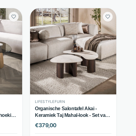
LIFESTYLEFURN
d
Organische Salontafel Akai -
ehoekig
Keramiek Taj Mahal-look - Set van
2 - Bruin - LifestyleFurn
€
379,00