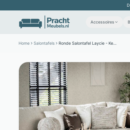
D
Accessoires
Home
Salontafels
Ronde Salontafel Laycie - Keramiek en MDF - set van 3 - Bruin - LifestyleFurn