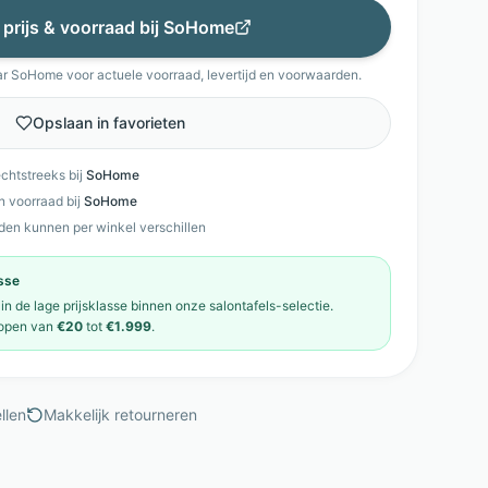
 prijs & voorraad bij
SoHome
ar
SoHome
voor actuele voorraad, levertijd en voorwaarden.
Opslaan in favorieten
echtstreeks bij
SoHome
en voorraad bij
SoHome
den kunnen per winkel verschillen
asse
 in de
lage prijsklasse
binnen onze
salontafels
-selectie.
open van
€20
tot
€1.999
.
llen
Makkelijk retourneren