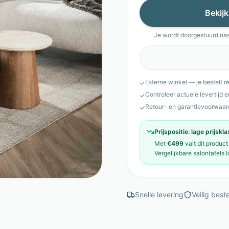
Bekijk
Je wordt doorgestuurd na
Externe winkel — je bestelt r
✓
Controleer actuele levertijd 
✓
Retour- en garantievoorwaar
✓
Prijspositie:
lage prijskl
Met
€499
valt dit product
Vergelijkbare
salontafels
l
Snelle levering
Veilig beste