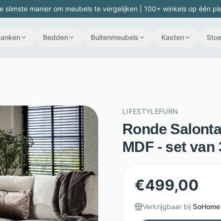
e slimste manier om meubels te vergelijken | 100+ winkels op één pl
Banken
Bedden
Buitenmeubels
Kasten
Stoe
LIFESTYLEFURN
Ronde Salonta
MDF - set van 3
€
499,00
Verkrijgbaar bij
SoHome