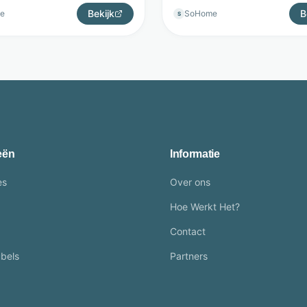
Bekijk
B
e
SoHome
S
eën
Informatie
es
Over ons
Hoe Werkt Het?
Contact
bels
Partners