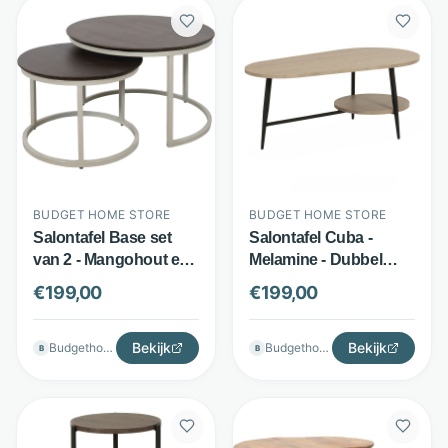
BUDGET HOME STORE
BUDGET HOME STORE
Salontafel Base set
Salontafel Cuba -
van 2 - Mangohout en
Melamine - Dubbel
metaal - Ronde set -
tafelblad - Bruin -
€
199,00
€
199,00
Bruin - Budget Home
Budget Home Store
Store
Bekijk
Bekijk
Budgethomestore
Budgethomestore
B
B