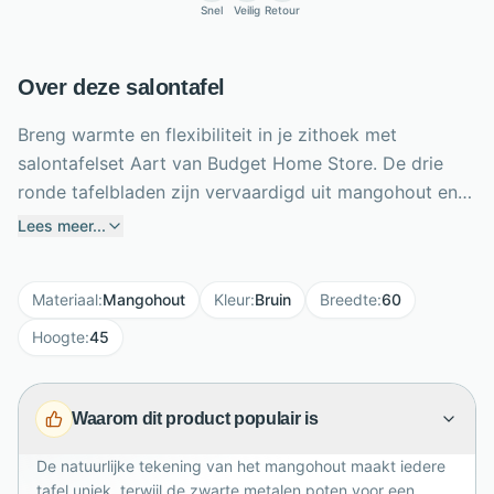
Snel
Veilig
Retour
Over deze salontafel
Breng warmte en flexibiliteit in je zithoek met
salontafelset Aart van Budget Home Store. De drie
ronde tafelbladen zijn vervaardigd uit mangohout en
tonen een levendige, natuurlijke nerf. Slanke zwarte
Lees meer...
metalen poten geven de set een stoer industrieel
contrast en zorgen voor een luchtige uitstraling.
Materiaal
:
Mangohout
Kleur
:
Bruin
Breedte
:
60
Dankzij de verschillende formaten schuif je de tafels
speels onder elkaar of plaats je ze afzonderlijk naast
Hoogte
:
45
bank en fauteuil. De grootste tafel meet 60 bij 60 cm
en is 45 cm hoog. Zo creëer je eenvoudig extra plek
Waarom dit product populair is
voor drankjes, boeken en decoratie, terwijl de
woonkamer overzichtelijk en sfeervol blijft, elke dag
De natuurlijke tekening van het mangohout maakt iedere
opnieuw thuis.
tafel uniek, terwijl de zwarte metalen poten voor een