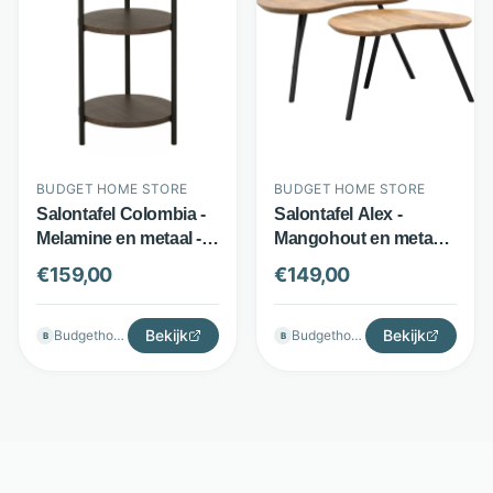
BUDGET HOME STORE
BUDGET HOME STORE
Salontafel Colombia -
Salontafel Alex -
Melamine en metaal - 3
Mangohout en metaal -
ronde tafelbladen -
Set van 2 - Bruin -
€
159,00
€
149,00
Bruin - Budget Home
Budget Home Store
Store
Bekijk
Bekijk
Budgethomestore
Budgethomestore
B
B