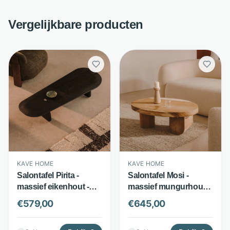
Vergelijkbare producten
KAVE HOME
KAVE HOME
Salontafel Pirita -
Salontafel Mosi -
massief eikenhout -
massief mungurhout -
organisch design -
organisch ovaal
€
579,00
€
645,00
zwart - Kave Home
design - naturel - Kave
Home