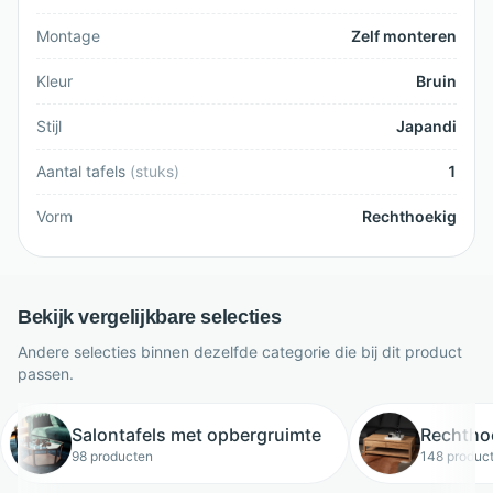
Montage
Zelf monteren
Kleur
Bruin
Stijl
Japandi
Aantal tafels
(
stuks
)
1
Vorm
Rechthoekig
Bekijk vergelijkbare selecties
Andere selecties binnen dezelfde categorie die bij dit product
passen.
Salontafels met opbergruimte
Rechthoe
98 producten
148 produc