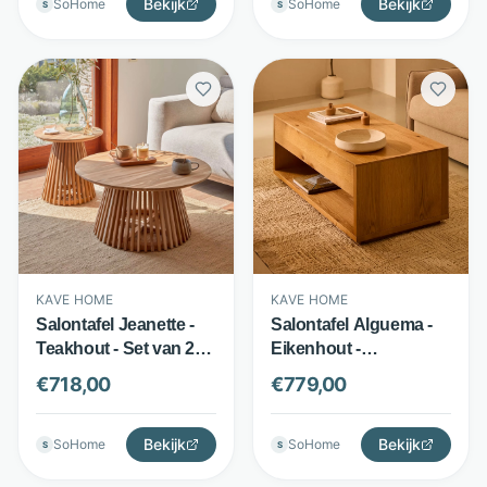
Bekijk
Bekijk
SoHome
SoHome
S
S
KAVE HOME
KAVE HOME
Salontafel Jeanette -
Salontafel Alguema -
Teakhout - Set van 2
Eikenhout -
stuks - Naturel - Kave
Opklapbaar blad met
€
718,00
€
779,00
Home
opbergruimte - Bruin -
Kave Home
Bekijk
Bekijk
SoHome
SoHome
S
S