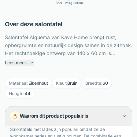
Snel
Veilig
Retour
Over deze salontafel
Salontafel Alguema van Kave Home brengt rust,
opbergruimte en natuurlijk design samen in de zithoek.
Het rechthoekige ontwerp van 140 x 60 cm is
uitgevoerd in eikenfineer met naturel afwerking,
Lees meer...
waardoor de tafel warm en minimalistisch oogt. De
twee volledig uittrekbare lades hebben verborgen
Materiaal
:
Eikenhout
Kleur
:
Bruin
Breedte
:
60
geleiders, push-to-open bediening en zachte sluiting
voor extra gebruiksgemak. Onder de lades biedt een
Hoogte
:
44
open vak ruimte voor boeken, afstandsbedieningen of
woonaccessoires. Met een hoogte van 44 cm,
Waarom dit product populair is
stelvoetjes en een draaggewicht tot 40 kg is Alguema
een praktische salontafel met een verfijnde, tijdloze
Salontafels met lades zijn populair omdat ze de
uitstraling.
woonkamer netjes en rustig houden. De combinatie van