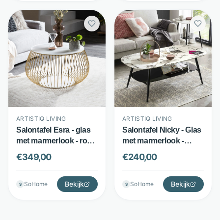
ARTISTIQ LIVING
ARTISTIQ LIVING
Salontafel Esra - glas
Salontafel Nicky - Glas
met marmerlook - rond
met marmerlook -
design - goud - Artistiq
Ovaal 120x60 cm met
€
349,00
€
240,00
Living
onderplank - Wit -
Artistiq Living
Bekijk
Bekijk
SoHome
SoHome
S
S