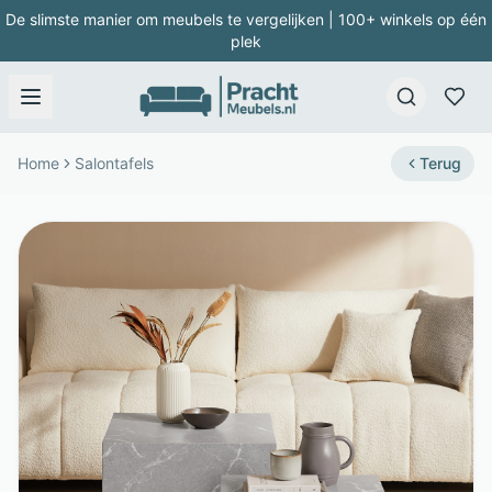
De slimste manier om meubels te vergelijken | 100+ winkels op één
plek
Home
Salontafels
Terug