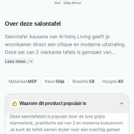
Snel
Veilig
Retour
Over deze salontafel
Salontafel Asusena van Artistiq Living geeft je
woonkamer direct een chique en moderne uitstraling.
Deze set van 2 vierkante tafels is gemaakt van
onderhoudsvriendelijk MDF en afgewerkt met
Lees meer...
melaminefolie in een hoogwaardige grijze marmerlook.
De grote tafel meet ca. 58 x 58 x 40 cm en de
Materiaal
:
MDF
Kleur
:
Grijs
Breedte
:
58
Hoogte
:
40
kleinere tafel ca. 50 x 50 x 33 cm, waardoor je ze
speels samen of los kunt plaatsen. De strakke
kubusvorm benadrukt het luxe marmerpatroon en
Waarom dit product populair is
zorgt voor een eigentijds loungegevoel. Dankzij de
holle binnenkant zijn de tafels bovendien makkelijk te
Deze salontafelset is populair door de luxe grijze
verplaatsen en flexibel in gebruik.
marmerlook, praktische set van 2 en moderne kubusvorm.
Je kunt de tafels samen stylen voor een krachtig geheel