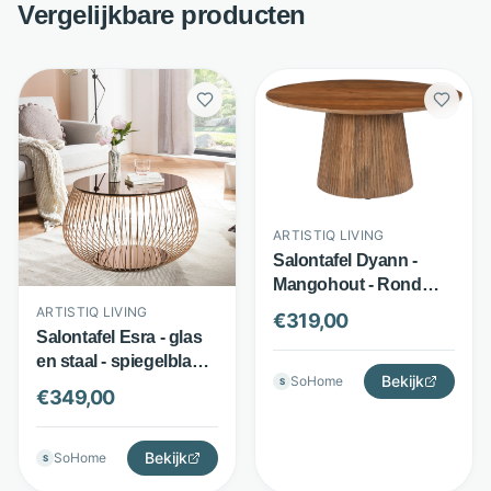
Vergelijkbare producten
ARTISTIQ LIVING
Salontafel Dyann -
Mangohout - Rond
Ø80 cm met lamellen
ARTISTIQ LIVING
€
319,00
onderstel - Bruin -
Salontafel Esra - glas
Artistiq Living
en staal - spiegelblad -
Bekijk
SoHome
S
rosegoud - Artistiq
€
349,00
Living
Bekijk
SoHome
S