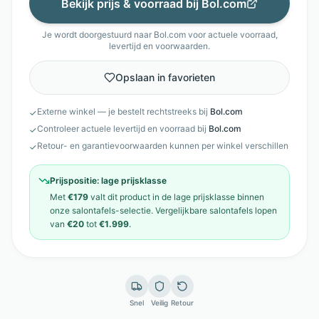
Bekijk prijs & voorraad bij
Bol.com
Je wordt doorgestuurd naar
Bol.com
voor actuele voorraad,
levertijd en voorwaarden.
Opslaan in favorieten
Externe winkel — je bestelt rechtstreeks bij
Bol.com
✓
Controleer actuele levertijd en voorraad bij
Bol.com
✓
Retour- en garantievoorwaarden kunnen per winkel verschillen
✓
Prijspositie:
lage prijsklasse
Met
€179
valt dit product in de
lage prijsklasse
binnen
onze
salontafels
-selectie. Vergelijkbare
salontafels
lopen
van
€20
tot
€1.999
.
Snel
Veilig
Retour