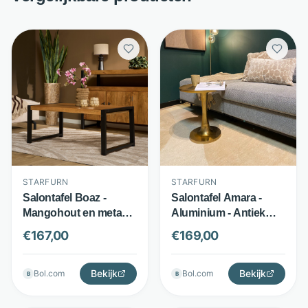
STARFURN
STARFURN
Salontafel Boaz -
Salontafel Amara -
Mangohout en metaal -
Aluminium - Antiek
Blanke lak met zwarte
gouden finish - Goud -
€
167,00
€
169,00
poten - Bruin - Starfurn
Starfurn
Bekijk
Bekijk
Bol.com
Bol.com
B
B