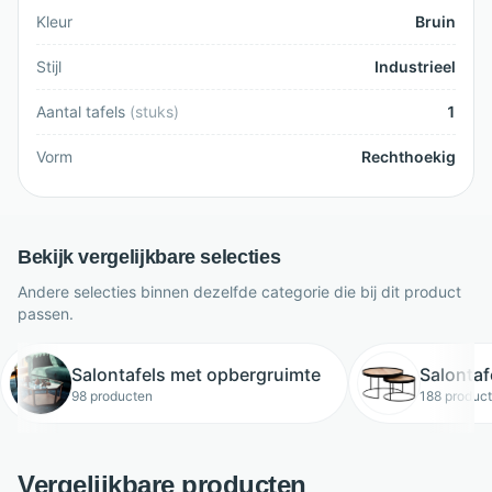
Kleur
Bruin
Stijl
Industrieel
Aantal tafels
(
stuks
)
1
Vorm
Rechthoekig
Bekijk vergelijkbare selecties
Andere selecties binnen dezelfde categorie die bij dit product
passen.
Salontafels met opbergruimte
Salontaf
98 producten
188 produc
Vergelijkbare producten