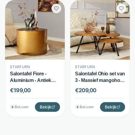
STARFURN
STARFURN
Salontafel Fiore -
Salontafel Ohio set van
Aluminium - Antiek
3 - Massief mangohout
gouden finish - Goud -
en metaal - 3 losse
€
199,00
€
209,00
Starfurn
tafels - Bruin - Starfurn
Bekijk
Bekijk
Bol.com
Bol.com
B
B