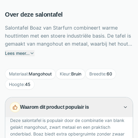
Over deze salontafel
Salontafel Boaz van Starfurn combineert warme
houttinten met een stoere industriële basis. De tafel is
gemaakt van mangohout en metaal, waarbij het hout
is behandeld met een blanke lak die de natuurlijke
Lees meer...
tekening mooi zichtbaar houdt. Het zwarte metalen
onderstel geeft Boaz een krachtig contrast en
Materiaal
:
Mangohout
Kleur
:
Bruin
Breedte
:
60
moderne uitstraling. Met een formaat van 115 x 60 x
45 cm biedt deze salontafel volop ruimte voor
Hoogte
:
45
drankjes, boeken en decoratie. Het handige onderblad
zorgt voor extra opbergruimte, ideaal voor
Waarom dit product populair is
tijdschriften, afstandsbedieningen of
woonaccessoires. Een praktische en sfeervolle keuze
Deze salontafel is populair door de combinatie van blank
voor elke moderne zithoek.
gelakt mangohout, zwart metaal en een praktisch
onderblad. Boaz biedt extra opbergruimte zonder zwaar