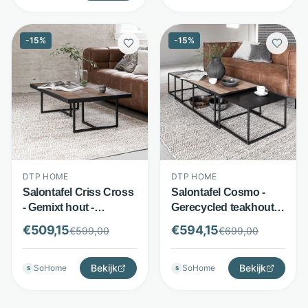
-
15
%
-
15
%
DTP HOME
DTP HOME
Salontafel Criss Cross
Salontafel Cosmo -
- Gemixt hout -
Gerecycled teakhout
Visgraat tafelblad
en metaal - Set van 3
€
509,15
€
594,15
€
599,00
€
699,00
120x70 cm - Naturel -
tafels - Naturel - DTP
DTP Home
Home
Bekijk
Bekijk
SoHome
SoHome
S
S