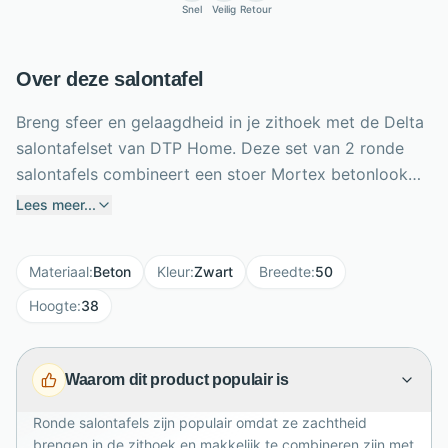
Snel
Veilig
Retour
Over deze salontafel
Breng sfeer en gelaagdheid in je zithoek met de Delta
salontafelset van DTP Home. Deze set van 2 ronde
salontafels combineert een stoer Mortex betonlook
blad met slanke stalen poten, waardoor een moderne
Lees meer...
en industriële uitstraling ontstaat. De twee formaten,
38xØ50 cm en 34xØ70 cm, schuif je speels naast
Materiaal
:
Beton
Kleur
:
Zwart
Breedte
:
50
elkaar of apart door de ruimte. De warme Fudge
bruine tint en Pepper zwarte accenten zorgen voor
Hoogte
:
38
diepte en karakter. Perfect voor koffie,
woonaccessoires of een stijlvol dienblad. Dankzij de
Waarom dit product populair is
ronde vorm oogt de set luchtig en toegankelijk in
zowel compacte als ruime woonkamers.
Ronde salontafels zijn populair omdat ze zachtheid
brengen in de zithoek en makkelijk te combineren zijn met