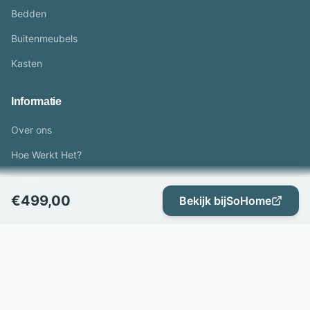
Bedden
Buitenmeubels
Kasten
Informatie
Over ons
Hoe Werkt Het?
Contact
€
499,00
Bekijk bij
SoHome
Partners
Juridisch
Privacybeleid
Disclaimer