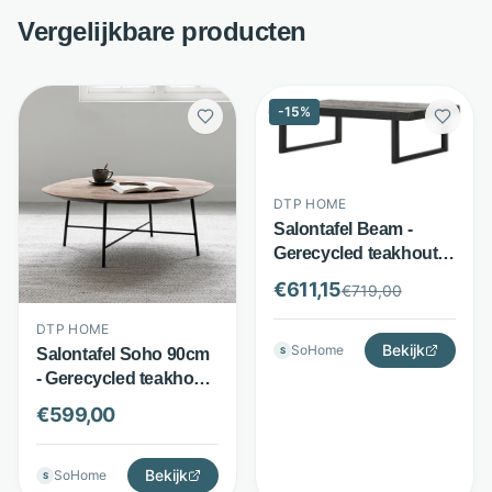
Vergelijkbare producten
-
15
%
DTP HOME
Salontafel Beam -
Gerecycled teakhout -
120x80 cm
€
611,15
€
719,00
rechthoekig blad -
Zwart - DTP Home
DTP HOME
Bekijk
SoHome
S
Salontafel Soho 90cm
- Gerecycled teakhout
en metaal - Semi ronde
€
599,00
design salontafel -
Bruin - DTP Home
Bekijk
SoHome
S