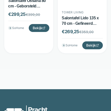
Salontafel Ossana 80
cm - Geborsteld
mangohout met
TOWER LIVING
€
299,25
€
399,00
stoffen onderstel -
Salontafel Lido 135 x
Afneembaar dienblad -
70 cm - Gefineerd
Grijs - Tower Living
Bekijk
SoHome
S
eikenhout en metaal -
€
269,25
€
359,00
Gerookt eiken met
matte lak - Naturel -
Tower Living
Bekijk
SoHome
S