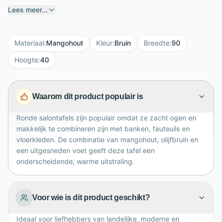
mangohout en heeft een praktische afmeting van
Lees meer...
90x90x40 cm, ideaal voor drankjes, decoratie,
boeken en gezellige momenten op de bank. De
Materiaal
:
Mangohout
Kleur
:
Bruin
Breedte
:
90
olijfbruine kleur geeft de tafel een rijke, eigentijdse
uitstraling die prachtig past bij landelijke en moderne
Hoogte
:
40
interieurs. De karakteristieke voet met rondlopende,
uitgesneden vorm zorgt voor een elegant silhouet en
Waarom dit product populair is
maakt Fermo tot een stijlvolle blikvanger. Dankzij de
zijde matte lakafwerking oogt het meubel warm, rustig
Ronde salontafels zijn populair omdat ze zacht ogen en
en verzorgd in iedere zithoek.
makkelijk te combineren zijn met banken, fauteuils en
vloerkleden. De combinatie van mangohout, olijfbruin en
een uitgesneden voet geeft deze tafel een
onderscheidende, warme uitstraling.
Voor wie is dit product geschikt?
Ideaal voor liefhebbers van landelijke, moderne en