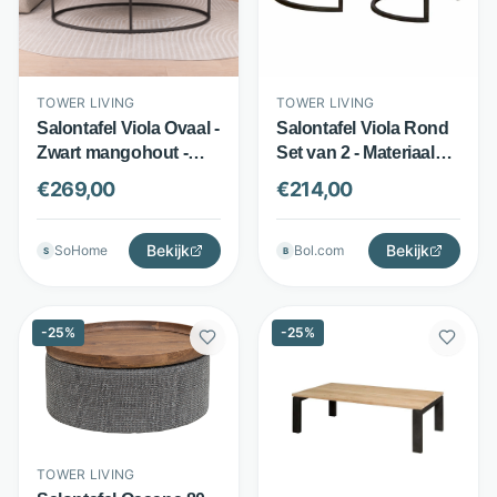
TOWER LIVING
TOWER LIVING
Salontafel Viola Ovaal -
Salontafel Viola Rond
Zwart mangohout -
Set van 2 - Materiaal
Gecoat stalen
onbekend - Ronde
€
269,00
€
214,00
onderstel - Zwart -
tafels - Zwart - Tower
Tower Living
Living
Bekijk
Bekijk
SoHome
Bol.com
S
B
-
25
%
-
25
%
TOWER LIVING