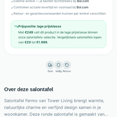
Externe winkel — je bestelt rechtstreeks bij
Bol.com
✓
Controleer actuele levertijd en voorraad bij
Bol.com
✓
Retour- en garantievoorwaarden kunnen per winkel verschillen
✓
Prijspositie:
lage prijsklasse
Met
€249
valt dit product in de
lage prijsklasse
binnen
onze
salontafels
-selectie. Vergelijkbare
salontafels
lopen
van
€20
tot
€1.999
.
Snel
Veilig
Retour
Over deze salontafel
Salontafel Fermo van Tower Living brengt warmte,
natuurlijke charme en verfijnd design samen in je
woonkamer. Deze ronde salontafel is gemaakt van