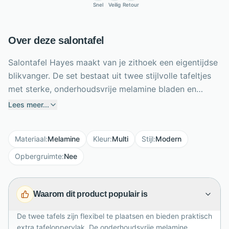
Snel
Veilig
Retour
Over deze salontafel
Salontafel Hayes maakt van je zithoek een eigentijdse
blikvanger. De set bestaat uit twee stijlvolle tafeltjes
met sterke, onderhoudsvrije melamine bladen en
slanke zwarte metalen poten. Dankzij de verschillende
Lees meer...
formaten plaats je ze speels naast elkaar, gedeeltelijk
onder elkaar of afzonderlijk in de woonkamer. De
Materiaal
:
Melamine
Kleur
:
Multi
Stijl
:
Modern
tafelbladen zijn verkrijgbaar in diverse kleuren, zodat
je eenvoudig een uitvoering kiest die bij jouw interieur
Opbergruimte
:
Nee
past. Gebruik de tafels voor koffie, boeken,
woonaccessoires of een sfeervolle vaas. Het
Waarom dit product populair is
praktische materiaal is gemakkelijk schoon te houden
en geschikt voor dagelijks gebruik. Zo combineert
De twee tafels zijn flexibel te plaatsen en bieden praktisch
Hayes flexibiliteit, gebruiksgemak en modern design in
extra tafeloppervlak. De onderhoudsvrije melamine