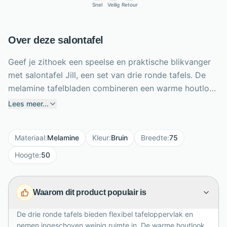
Snel
Veilig
Retour
Over deze salontafel
Geef je zithoek een speelse en praktische blikvanger
met salontafel Jill, een set van drie ronde tafels. De
melamine tafelbladen combineren een warme houtlook
met onderhoudsgemak, terwijl het metalen frame voor
Lees meer...
een stevige, moderne basis zorgt. Dankzij de drie
formaten schuif je de tafels eenvoudig onder elkaar
Materiaal
:
Melamine
Kleur
:
Bruin
Breedte
:
75
wanneer je ruimte wilt besparen. Uitgeschoven bieden
ze volop plek voor drankjes, woonaccessoires en
Hoogte
:
50
hapjes. De afmetingen zijn 40 x 40 x 36 cm, 55 x 55 x
43 cm en 75 x 75 x 50 cm. Deze veelzijdige
Waarom dit product populair is
salontafelset past moeiteloos in moderne én landelijke
interieurs en kleinere woonkamers met veel sfeer.
De drie ronde tafels bieden flexibel tafeloppervlak en
nemen ingeschoven weinig ruimte in. De warme houtlook