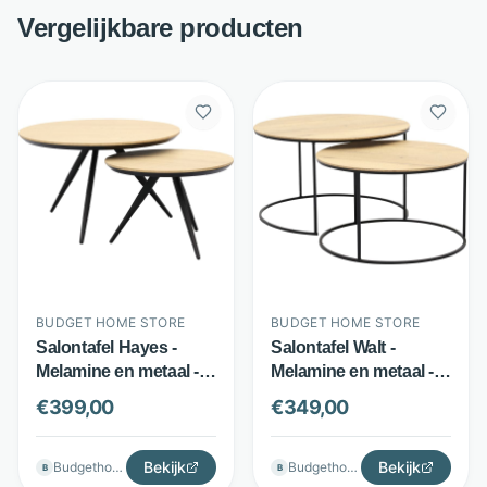
Vergelijkbare producten
BUDGET HOME STORE
BUDGET HOME STORE
Salontafel Hayes -
Salontafel Walt -
Melamine en metaal -
Melamine en metaal -
Set van 2 - Multi -
Set van 2 - Bruin -
€
399,00
€
349,00
Budget Home Store
Budget Home Store
Bekijk
Bekijk
Budgethomestore
Budgethomestore
B
B