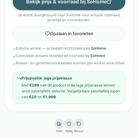
Bekijk prijs & voorraad bij
SoHome
Je wordt doorgestuurd naar
SoHome
voor actuele voorraad,
levertijd en voorwaarden.
Opslaan in favorieten
Externe winkel — je bestelt rechtstreeks bij
SoHome
✓
Controleer actuele levertijd en voorraad bij
SoHome
✓
Retour- en garantievoorwaarden kunnen per winkel verschillen
✓
Prijspositie:
lage prijsklasse
Met
€299
valt dit product in de
lage prijsklasse
binnen
onze
salontafels
-selectie. Vergelijkbare
salontafels
lopen
van
€20
tot
€1.999
.
Snel
Veilig
Retour