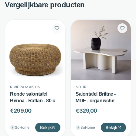
Vergelijkbare producten
RIVIÈRA MAISON
NOHR
Ronde salontafel
Salontafel Brittne -
Benoa - Rattan - 80 cm
MDF - organische
rond - Beige - Rivièra
vorm met doorlopende
€
299,00
€
329,00
Maison
poot - beige - Nohr
Bekijk
Bekijk
SoHome
SoHome
S
S