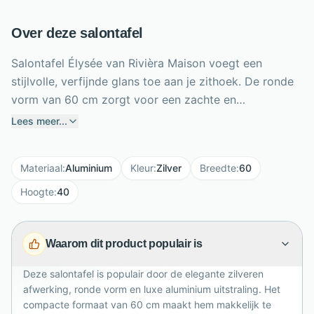
Over deze salontafel
Salontafel Élysée van Rivièra Maison voegt een
stijlvolle, verfijnde glans toe aan je zithoek. De ronde
vorm van 60 cm zorgt voor een zachte en
toegankelijke uitstraling, ideaal naast een bank of
Lees meer...
fauteuil. Het aluminium materiaal geeft de tafel een
luxe karakter en maakt hem tegelijk praktisch in
Materiaal
:
Aluminium
Kleur
:
Zilver
Breedte
:
60
gebruik. Met een hoogte van 40 cm is Élysée perfect
voor drankjes, boeken of decoratieve accessoires
Hoogte
:
40
binnen handbereik. De zilveren afwerking brengt licht
en elegantie in de ruimte en combineert prachtig met
Waarom dit product populair is
moderne, klassieke en hotel-chique interieurs. Een
compacte salontafel met veel uitstraling voor iedere
Deze salontafel is populair door de elegante zilveren
woonkamer.
afwerking, ronde vorm en luxe aluminium uitstraling. Het
compacte formaat van 60 cm maakt hem makkelijk te