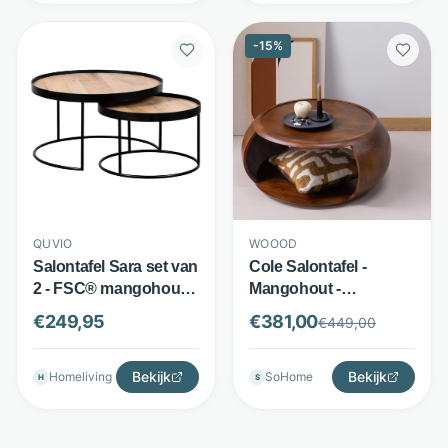
-
15
%
QUVIO
WOOOD
Salontafel Sara set van
Cole Salontafel -
2 - FSC® mangohout
Mangohout -
en metaal - Rond
Opberguitsparing -
€
249,95
€
381,00
€
449,00
design set - Naturel
Bruin - WOOOD
met zwart frame -
QUVIO
Bekijk
Bekijk
Homeliving
SoHome
H
S