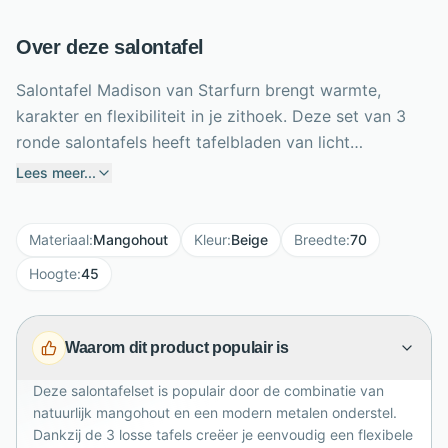
Over deze salontafel
Salontafel Madison van Starfurn brengt warmte,
karakter en flexibiliteit in je zithoek. Deze set van 3
ronde salontafels heeft tafelbladen van licht
gezandstraald mangohout, waardoor de natuurlijke
Lees meer...
houtstructuur subtiel zichtbaar blijft. De beige
zandkleurige uitstraling combineert prachtig met de
Materiaal
:
Mangohout
Kleur
:
Beige
Breedte
:
70
bronskleurige metalen poten voor een modern en
stoer contrast. Gebruik de tafels samen als speels
Hoogte
:
45
middelpunt of schuif ze apart bij voor extra gemak
tijdens een borrel of gezellige avond. Met het grootste
Waarom dit product populair is
formaat van 70x70x45 cm past deze set mooi in
zowel compacte als ruime woonkamers. Een
Deze salontafelset is populair door de combinatie van
sfeervolle keuze voor wie houdt van natuurlijk, stijlvol
natuurlijk mangohout en een modern metalen onderstel.
en praktisch wonen.
Dankzij de 3 losse tafels creëer je eenvoudig een flexibele