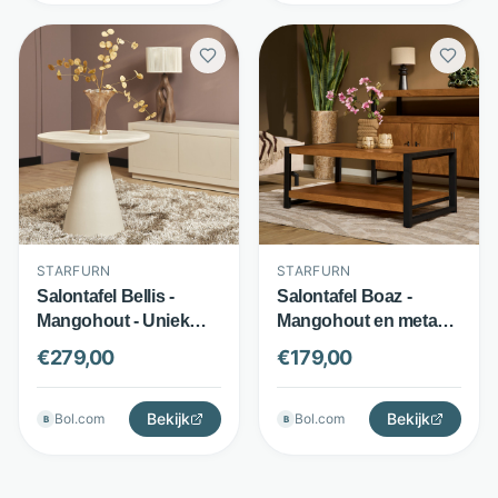
STARFURN
STARFURN
Salontafel Bellis -
Salontafel Boaz -
Mangohout - Uniek
Mangohout en metaal -
design - Wit - Starfurn
Onderblad - Bruin -
€
279,00
€
179,00
Starfurn
Bekijk
Bekijk
Bol.com
Bol.com
B
B