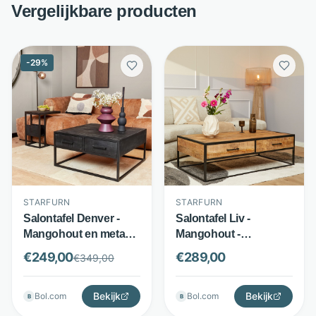
Vergelijkbare producten
-
29
%
STARFURN
STARFURN
Salontafel Denver -
Salontafel Liv -
Mangohout en metaal -
Mangohout -
4 lades - Zwart -
Rechthoekig blad met
€
249,00
€
289,00
€
349,00
Starfurn
lades - Bruin - Starfurn
Bekijk
Bekijk
Bol.com
Bol.com
B
B