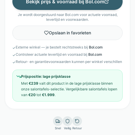
Bekijk prijs & voorraad bij
Bol.com
Je wordt doorgestuurd naar
Bol.com
voor actuele voorraad,
levertijd en voorwaarden.
Opslaan in favorieten
Externe winkel — je bestelt rechtstreeks bij
Bol.com
✓
Controleer actuele levertijd en voorraad bij
Bol.com
✓
Retour- en garantievoorwaarden kunnen per winkel verschillen
✓
Prijspositie:
lage prijsklasse
Met
€239
valt dit product in de
lage prijsklasse
binnen
onze
salontafels
-selectie. Vergelijkbare
salontafels
lopen
van
€20
tot
€1.999
.
Snel
Veilig
Retour