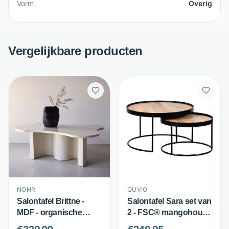
Vorm
Overig
Vergelijkbare producten
NOHR
QUVIO
Salontafel Brittne -
Salontafel Sara set van
MDF - organische
2 - FSC® mangohout
vorm met doorlopende
en metaal - Rond