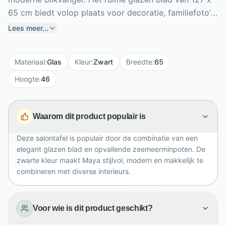
65 cm biedt volop plaats voor decoratie, familiefoto’s,
koffietafelboeken en hapjes tijdens gezellige
Lees meer...
momenten. De zwarte afwerking zorgt voor een
stijlvolle, tijdloze uitstraling die mooi combineert met
Materiaal
:
Glas
Kleur
:
Zwart
Breedte
:
65
eenvoudige en verfijnde woonkamermeubels. Wat
deze salontafel bijzonder maakt, zijn de originele
Hoogte
:
46
zeemeerminpoten, die het ontwerp een uitgesproken
en sierlijk karakter geven. Met een hoogte van 46 cm
Waarom dit product populair is
is Maya praktisch in gebruik en perfect als centraal
meubel in een moderne zithoek met luxe uitstraling.
Deze salontafel is populair door de combinatie van een
elegant glazen blad en opvallende zeemeerminpoten. De
zwarte kleur maakt Maya stijlvol, modern en makkelijk te
combineren met diverse interieurs.
Voor wie is dit product geschikt?