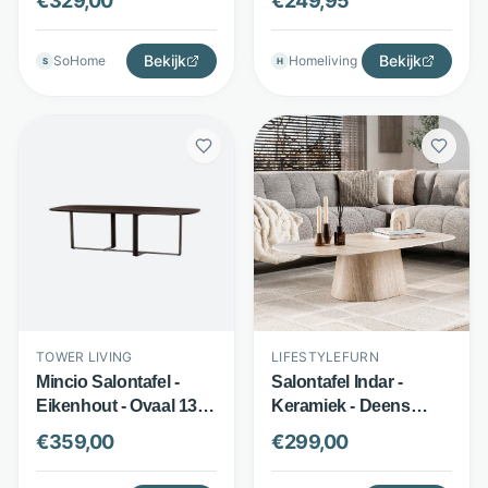
€
329,00
€
249,95
poot - beige - Nohr
design set - Naturel
met zwart frame -
Bekijk
QUVIO
Bekijk
SoHome
Homeliving
S
H
TOWER LIVING
LIFESTYLEFURN
Mincio Salontafel -
Salontafel Indar -
Eikenhout - Ovaal 130
Keramiek - Deens
x 70 cm - Bruin
ovaal in travertinlook -
€
359,00
€
299,00
espresso - Tower
Beige - LifestyleFurn
Living