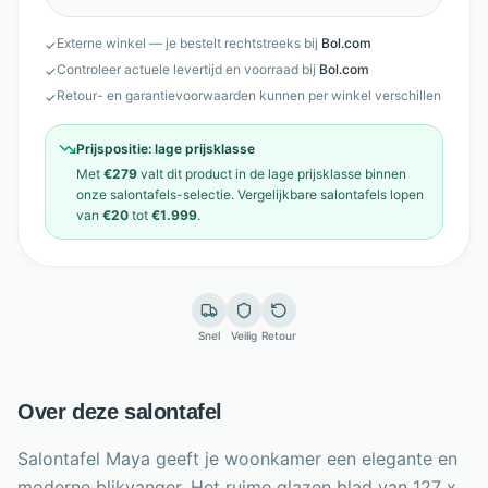
Externe winkel — je bestelt rechtstreeks bij
Bol.com
✓
Controleer actuele levertijd en voorraad bij
Bol.com
✓
Retour- en garantievoorwaarden kunnen per winkel verschillen
✓
Prijspositie:
lage prijsklasse
Met
€279
valt dit product in de
lage prijsklasse
binnen
onze
salontafels
-selectie. Vergelijkbare
salontafels
lopen
van
€20
tot
€1.999
.
Snel
Veilig
Retour
Over deze salontafel
Salontafel Maya geeft je woonkamer een elegante en
moderne blikvanger. Het ruime glazen blad van 127 x