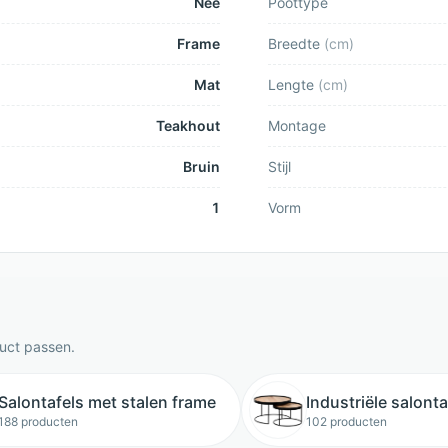
Nee
Poottype
Frame
Breedte
(
cm
)
Mat
Lengte
(
cm
)
Teakhout
Montage
Bruin
Stijl
1
Vorm
duct passen.
Salontafels met stalen frame
Industriële salont
188 producten
102 producten