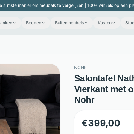
e slimste manier om meubels te vergelijken | 100+ winkels op één pl
Banken
Bedden
Buitenmeubels
Kasten
Stoe
NOHR
Salontafel Nat
Vierkant met o
Nohr
€
399,00