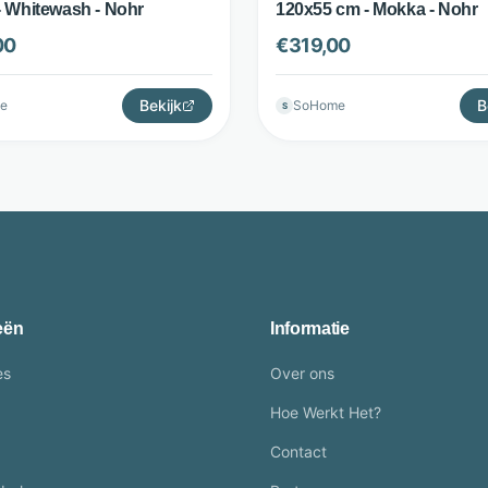
- Whitewash - Nohr
120x55 cm - Mokka - Nohr
00
€
319,00
Bekijk
B
e
SoHome
S
eën
Informatie
es
Over ons
Hoe Werkt Het?
Contact