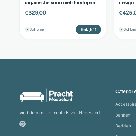
organische vorm met doorlopende
design 
poot - beige - Nohr
€
329,00
€
425,
Bekijk
SoHome
SoHom
S
S
Categori
Accessoir
Vind de mooiste meubels van Nederland
Banken
Bedden