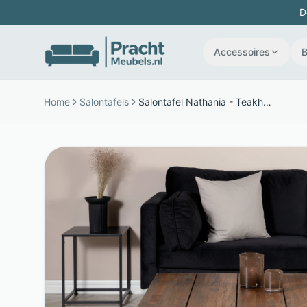
D
Accessoires
Home
Salontafels
Salontafel Nathania - Teakhout en staal - Vierkant met opbergplank - Bruin naturel - Nohr