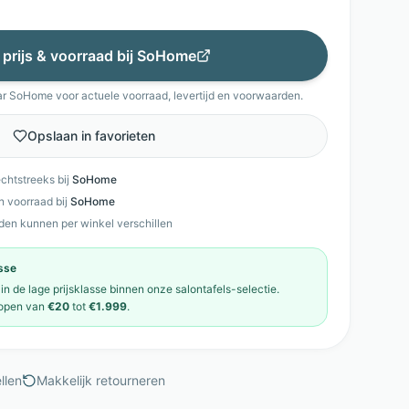
 prijs & voorraad bij
SoHome
ar
SoHome
voor actuele voorraad, levertijd en voorwaarden.
Opslaan in favorieten
echtstreeks bij
SoHome
en voorraad bij
SoHome
den kunnen per winkel verschillen
asse
 in de
lage prijsklasse
binnen onze
salontafels
-selectie.
open van
€20
tot
€1.999
.
llen
Makkelijk retourneren