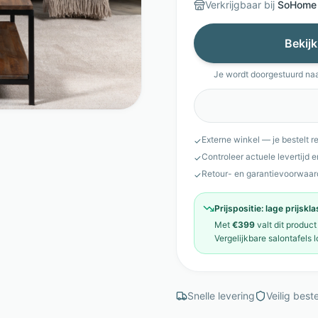
Verkrijgbaar bij
SoHome
Bekijk
Je wordt doorgestuurd na
Externe winkel — je bestelt r
✓
Controleer actuele levertijd 
✓
Retour- en garantievoorwaar
✓
Prijspositie:
lage prijskl
Met
€399
valt dit product
Vergelijkbare
salontafels
l
Snelle levering
Veilig beste