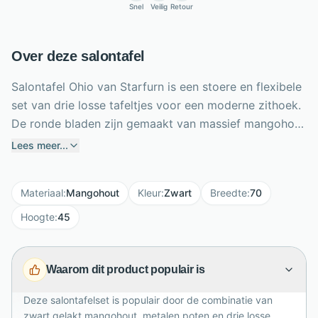
Snel
Veilig
Retour
Over deze salontafel
Salontafel Ohio van Starfurn is een stoere en flexibele
set van drie losse tafeltjes voor een moderne zithoek.
De ronde bladen zijn gemaakt van massief mangohout
en zwart afgelakt, waardoor de set een krachtige,
Lees meer...
eigentijdse uitstraling krijgt. Elke tafel staat op drie
metalen poten, wat zorgt voor een luchtig maar stevig
Materiaal
:
Mangohout
Kleur
:
Zwart
Breedte
:
70
ontwerp. Met het grootste formaat van 70 x 70 x 45
cm heb je volop ruimte voor drankjes, decoratie,
Hoogte
:
45
boeken of hapjes. Gebruik de tafeltjes samen als
speelse salontafelset of verspreid ze door de kamer
Waarom dit product populair is
als praktische bijzettafels. Ideaal voor dynamisch
wonen.
Deze salontafelset is populair door de combinatie van
zwart gelakt mangohout, metalen poten en drie losse