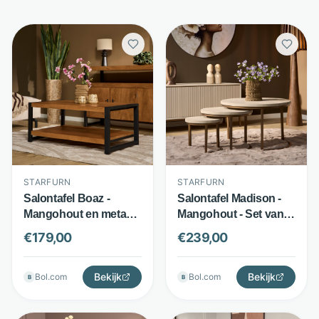
STARFURN
STARFURN
Salontafel Boaz -
Salontafel Madison -
Mangohout en metaal -
Mangohout - Set van 3
Onderblad - Bruin -
ronde tafels - Beige -
€
179,00
€
239,00
Starfurn
Starfurn
Bekijk
Bekijk
Bol.com
Bol.com
B
B