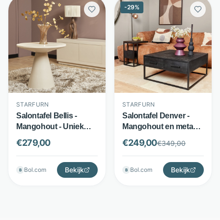
-
29
%
STARFURN
STARFURN
Salontafel Bellis -
Salontafel Denver -
Mangohout - Uniek
Mangohout en metaal -
design - Wit - Starfurn
4 lades - Zwart -
€
279,00
€
249,00
€
349,00
Starfurn
Bekijk
Bekijk
Bol.com
Bol.com
B
B