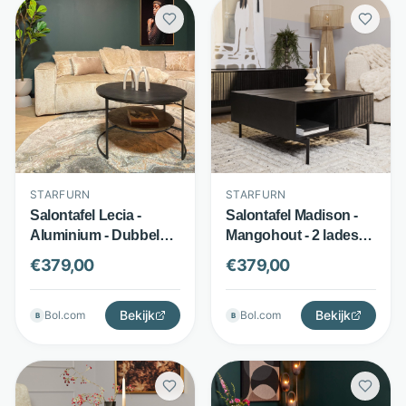
STARFURN
STARFURN
Salontafel Lecia -
Salontafel Madison -
Aluminium - Dubbel
Mangohout - 2 lades
rond blad met ijzeren
en open vak - Zwart -
€
379,00
€
379,00
frame - Brons -
Starfurn
Starfurn
Bekijk
Bekijk
Bol.com
Bol.com
B
B