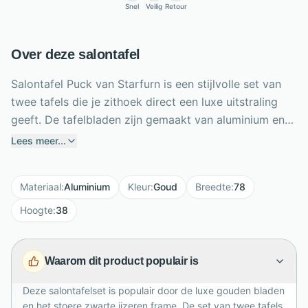
Snel
Veilig
Retour
Over deze salontafel
Salontafel Puck van Starfurn is een stijlvolle set van
twee tafels die je zithoek direct een luxe uitstraling
geeft. De tafelbladen zijn gemaakt van aluminium en
afgewerkt met een warme gouden finish, terwijl de
Lees meer...
ijzeren frames met zwarte afwerking zorgen voor een
krachtig contrast. Met een formaat van 78 x 78 x 38
Materiaal
:
Aluminium
Kleur
:
Goud
Breedte
:
78
cm vormt Puck een opvallend middelpunt bij de bank.
Gebruik de tafels samen voor een speels gelaagd
Hoogte
:
38
effect of apart voor extra flexibiliteit. De combinatie
van goud, zwart metaal en ronde vormen past perfect
Waarom dit product populair is
in moderne, industriële en hotel-chique interieurs.
Deze salontafelset is populair door de luxe gouden bladen
en het stoere zwarte ijzeren frame. De set van twee tafels