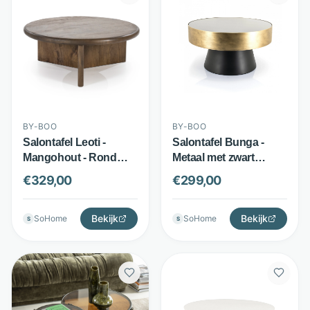
BY-BOO
BY-BOO
Salontafel Leoti -
Salontafel Bunga -
Mangohout - Rond
Metaal met zwart
Design - Bruin - By-
glazen blad - Rond
€
329,00
€
299,00
Boo
Ø75 cm - Zwart/Goud -
By-Boo
Bekijk
Bekijk
SoHome
SoHome
S
S