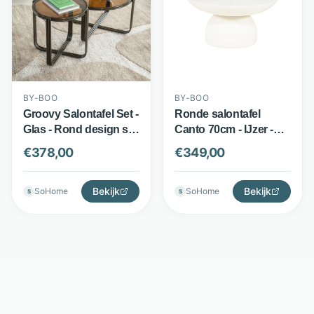
BY-BOO
BY-BOO
Groovy Salontafel Set -
Ronde salontafel
Glas - Rond design set
Canto 70cm - IJzer -
van 2 - Bruin - By-Boo
Draagkracht 50 kg - Off
€
378,00
€
349,00
White - By-Boo
Bekijk
Bekijk
SoHome
SoHome
S
S