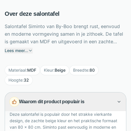
Over deze salontafel
Salontafel Siminto van By-Boo brengt rust, eenvoud
en moderne vormgeving samen in je zithoek. De tafel
is gemaakt van MDF en uitgevoerd in een zachte
beige kleur, waardoor hij makkelijk combineert met
Lees meer...
lichte, natuurlijke en minimalistische interieurs. Met zijn
royale formaat van 80 x 80 cm biedt Siminto
Materiaal
:
MDF
Kleur
:
Beige
Breedte
:
80
voldoende ruimte voor woonaccessoires,
koffietafelboeken, drankjes of een sfeervolle schaal.
Hoogte
:
32
De lage hoogte van 32 cm zorgt voor een loungy
uitstraling naast de bank. Dankzij het vierkante
Waarom dit product populair is
ontwerp oogt de tafel krachtig en evenwichtig. Een
stijlvolle keuze voor wie houdt van praktisch gemak
Deze salontafel is populair door het strakke vierkante
en een rustige moderne basis.
design, de zachte beige kleur en het praktische formaat
van 80 x 80 cm. Siminto past eenvoudig in moderne en