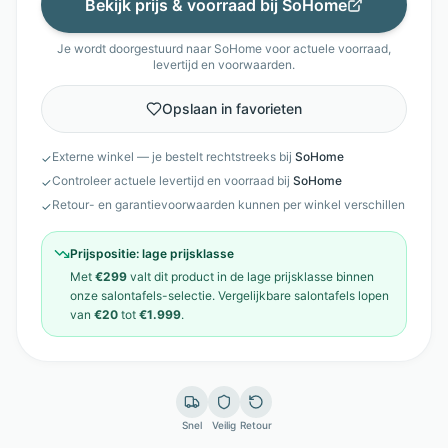
Bekijk prijs & voorraad bij
SoHome
Je wordt doorgestuurd naar
SoHome
voor actuele voorraad,
levertijd en voorwaarden.
Opslaan in favorieten
Externe winkel — je bestelt rechtstreeks bij
SoHome
✓
Controleer actuele levertijd en voorraad bij
SoHome
✓
Retour- en garantievoorwaarden kunnen per winkel verschillen
✓
Prijspositie:
lage prijsklasse
Met
€299
valt dit product in de
lage prijsklasse
binnen
onze
salontafels
-selectie. Vergelijkbare
salontafels
lopen
van
€20
tot
€1.999
.
Snel
Veilig
Retour