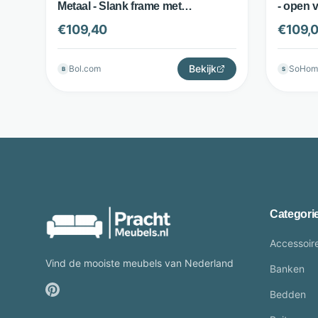
Metaal - Slank frame met
- open 
marmerlook blad - Wit Goud -
€
109,40
€
109,
Sweiko
Bekijk
Bol.com
SoHom
B
S
Categori
Accessoir
Vind de mooiste meubels van Nederland
Banken
Bedden