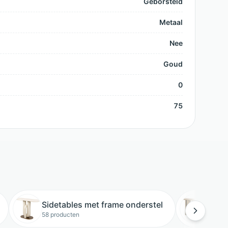
Geborsteld
Metaal
Nee
Goud
0
75
Sidetables met frame onderstel
Goud
58 producten
14 pro