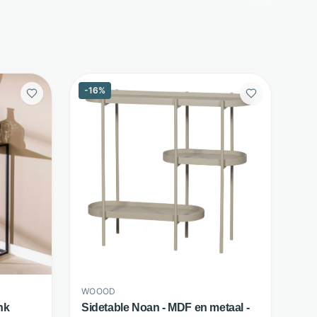
-
16
%
WOOOD
ank
Sidetable Noan - MDF en metaal -