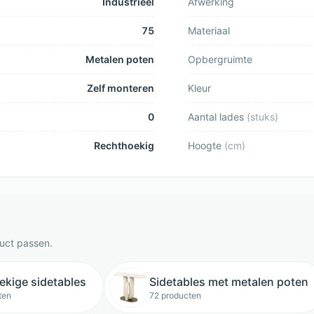
Industrieel
Afwerking
75
Materiaal
Metalen poten
Opbergruimte
Zelf monteren
Kleur
0
Aantal lades
(
stuks
)
Rechthoekig
Hoogte
(
cm
)
duct passen.
ekige sidetables
Sidetables met metalen poten
ten
72 producten