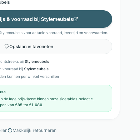
ubels
ijs & voorraad bij
Stylemeubels
Stylemeubels
voor actuele voorraad, levertijd en voorwaarden.
Opslaan in favorieten
echtstreeks bij
Stylemeubels
en voorraad bij
Stylemeubels
den kunnen per winkel verschillen
asse
 in de
lage prijsklasse
binnen onze
sidetables
-selectie.
open van
€85
tot
€1.680
.
llen
Makkelijk retourneren