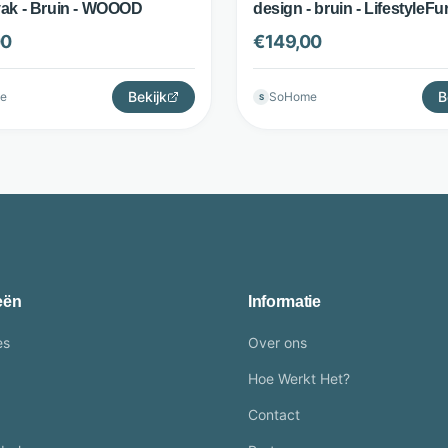
vak - Bruin - WOOOD
design - bruin - LifestyleFu
00
€
149,00
Bekijk
B
e
SoHome
S
eën
Informatie
es
Over ons
Hoe Werkt Het?
Contact