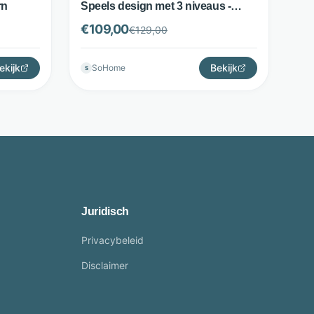
rn
Speels design met 3 niveaus -
Beige - WOOOD
€
109,00
€
129,00
ekijk
Bekijk
SoHome
S
Juridisch
Privacybeleid
Disclaimer