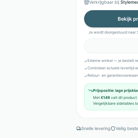
Verkrijgbaar bij
Styleme
Bekijk pr
Je wordt doorgestuurd naar
Externe winkel — je bestelt r
✓
Controleer actuele levertijd 
✓
Retour- en garantievoorwaar
✓
Prijspositie:
lage prijskl
Met
€149
valt dit product
Vergelijkbare
sidetables
l
Snelle levering
Veilig beste