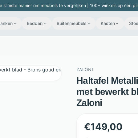
e slimste manier om meubels te vergelijken | 100+ winkels op één pl
Banken
Bedden
Buitenmeubels
Kasten
Stoe
ZALONI
Haltafel Metall
met bewerkt bl
Zaloni
€
149,00